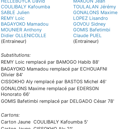
HELLEBUYCK David
MAKOUN Jean
COULIBALY Kafoumba
TOULALAN Jérémy
SABLE Julien
GONALONS Maxime
REMY Loic
LOPEZ Lisandro
BAGAYOKO Mamadou
GOVOU Sidney
MOUNIER Anthony
GOMIS Bafetimbi
Didier OLLENICOLLE
Claude PUEL
(Entraineur)
(Entraineur)
Substitutions:
REMY Loic remplacé par BAMOGO Habib 88'
BAGAYOKO Mamadou remplacé par ECHOUAFNI
Olivier 84'
CISSOKHO Aly remplacé par BASTOS Michel 46'
GONALONS Maxime remplacé par EDERSON
Honorato 66'
GOMIS Bafetimbi remplacé par DELGADO César 78'
Cartons:
Carton Jaune COULIBALY Kafoumba 5'
Carton Jaune CISSOKHO Aly 21'