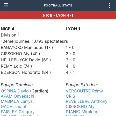
☰
⋮
FOOTBALL STATS
NICE - LYON 4-1
NICE 4
LYON 1
Division 1
10eme journée, 10793 spectateurs
BAGAYOKO Mamadou (17')
1 - 0
CISSOKHO Aly (40')
2 - 0
HELLEBUYCK David (69')
3 - 0
REMY Loic (74')
4 - 0
EDERSON Honorato (84')
4 - 1
Equipe Domicile
Equipe Exterieur
OSPINA David
(Gardien)
VERCOUTRE Rémy
APAM Onyekachi
CRIS
MABIALA Larrys
REVEILLERE Anthony
GACE Ismaël
CISSOKHO Aly
PAISLEY Gregory
PJANIC Miralem