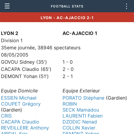
☰
⋮
FOOTBALL STATS
LYON - AC-AJACCIO 2-1
LYON 2
AC-AJACCIO 1
Division 1
35eme journée, 38946 spectateurs
08/05/2005
GOVOU Sidney (35')
1 - 0
CACAPA Claudio (65')
2 - 0
DEMONT Yohan (51')
2 - 1
Equipe Domicile
Equipe Exterieur
ESSIEN Michael
PORATO Stéphane
(Gardien)
COUPET Grégory
ROBIN
(Gardien)
SECK Mamadou
CRIS
LAURENTI Fabien
CACAPA Claudio
DZODIC Nenad
REVEILLERE Anthony
COLLIN Xavier
ABIDAL Eric
DEMONT Yohan