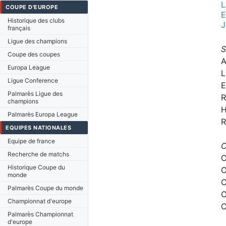
COUPE D'EUROPE
E
Historique des clubs
J
français
Ligue des champions
S
Coupe des coupes
A
Europa League
L
Ligue Conference
E
Palmarès Ligue des
R
champions
H
Palmarès Europa League
R
EQUIPES NATIONALES
Equipe de france
C
Recherche de matchs
C
Historique Coupe du
C
monde
C
Palmarès Coupe du monde
C
Championnat d'europe
C
Palmarès Championnat
d'europe