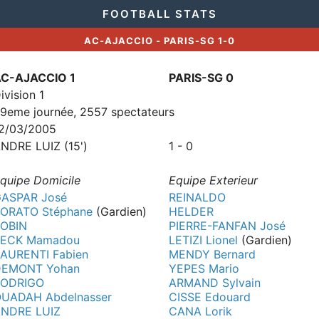
FOOTBALL STATS
AC-AJACCIO - PARIS-SG 1-0
AC-AJACCIO 1
PARIS-SG 0
ivision 1
9eme journée, 2557 spectateurs
2/03/2005
NDRE LUIZ (15')
1 - 0
quipe Domicile
Equipe Exterieur
ASPAR José
REINALDO
ORATO Stéphane
(Gardien)
HELDER
ROBIN
PIERRE-FANFAN José
SECK Mamadou
LETIZI Lionel
(Gardien)
AURENTI Fabien
MENDY Bernard
DEMONT Yohan
YEPES Mario
RODRIGO
ARMAND Sylvain
UADAH Abdelnasser
CISSE Edouard
NDRE LUIZ
CANA Lorik