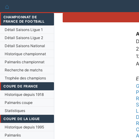
⌂
CHAMPIONNAT DE
FRANCE DE FOOTBALL
Détail Saisons Ligue 1
Détail Saisons Ligue 2
D
Détail Saisons National
2
Historique championnat
1
Palmarès championnat
A
Recherche de matchs
E
Trophée des champions
G
COUPE DE FRANCE
P
Historique depuis 1918
Palmarès coupe
L
Statistiques
COUPE DE LA LIGUE
Historique depuis 1995
O
A
Palmarès