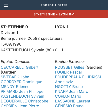
☰
⋮
FOOTBALL STATS
ST-ETIENNE - LYON 0-1
ST-ETIENNE 0
LYON 1
Division 1
9eme journée, 26588 spectateurs
15/09/1990
KASTENDEUCH Sylvain (80')
0 - 1
Equipe Domicile
Equipe Exterieur
CECCARELLI Gilbert
ROUSSET Gilles
(Gardien)
(Gardien)
FUGIER Pascal
SIVEBAEK John
BOUDERBALA EL IDRISSI
CORROYER Dominique
Abdelaziz
MENDY Etienne
NGOTTY Bruno
PRIMARD Jean Philippe
KNAPP Jean Marc
KASTENDEUCH Sylvain
CORIAN Mario
DEGUERVILLE Christophe
LASSAGNE Laurent
CYPRIEN Jean Pierre
GÉNÉSIO Bruno