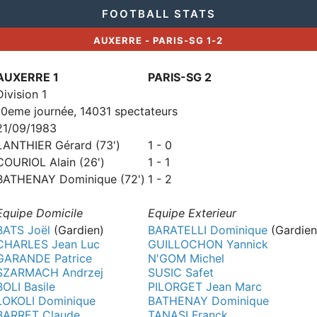
FOOTBALL STATS
AUXERRE - PARIS-SG 1-2
AUXERRE 1
PARIS-SG 2
Division 1
10eme journée, 14031 spectateurs
21/09/1983
LANTHIER Gérard (73')
1 - 0
COURIOL Alain (26')
1 - 1
BATHENAY Dominique (72')
1 - 2
Equipe Domicile
Equipe Exterieur
BATS Joël
(Gardien)
BARATELLI Dominique
(Gardien
CHARLES Jean Luc
GUILLOCHON Yannick
GARANDE Patrice
N'GOM Michel
SZARMACH Andrzej
SUSIC Safet
BOLI Basile
PILORGET Jean Marc
LOKOLI Dominique
BATHENAY Dominique
BARRET Claude
TANASI Franck