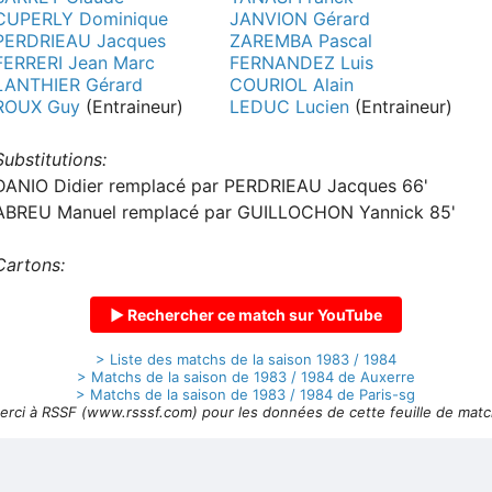
CUPERLY Dominique
JANVION Gérard
PERDRIEAU Jacques
ZAREMBA Pascal
FERRERI Jean Marc
FERNANDEZ Luis
LANTHIER Gérard
COURIOL Alain
ROUX Guy
(Entraineur)
LEDUC Lucien
(Entraineur)
Substitutions:
DANIO Didier remplacé par PERDRIEAU Jacques 66'
ABREU Manuel remplacé par GUILLOCHON Yannick 85'
Cartons:
▶ Rechercher ce match sur YouTube
> Liste des matchs de la saison 1983 / 1984
> Matchs de la saison de 1983 / 1984 de Auxerre
> Matchs de la saison de 1983 / 1984 de Paris-sg
erci à RSSF (www.rsssf.com) pour les données de cette feuille de matc