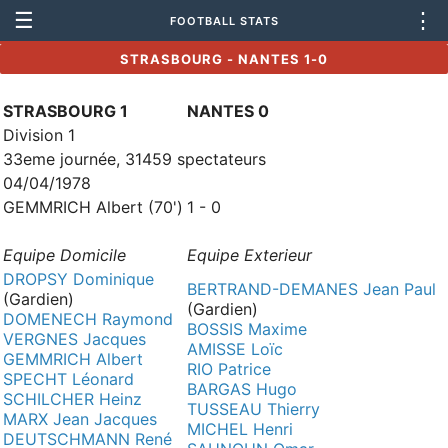
☰
⋮
FOOTBALL STATS
STRASBOURG - NANTES 1-0
STRASBOURG 1
NANTES 0
Division 1
33eme journée, 31459 spectateurs
04/04/1978
GEMMRICH Albert (70')
1 - 0
Equipe Domicile
Equipe Exterieur
DROPSY Dominique
BERTRAND-DEMANES Jean Paul
(Gardien)
(Gardien)
DOMENECH Raymond
BOSSIS Maxime
VERGNES Jacques
AMISSE Loïc
GEMMRICH Albert
RIO Patrice
SPECHT Léonard
BARGAS Hugo
SCHILCHER Heinz
TUSSEAU Thierry
MARX Jean Jacques
MICHEL Henri
DEUTSCHMANN René