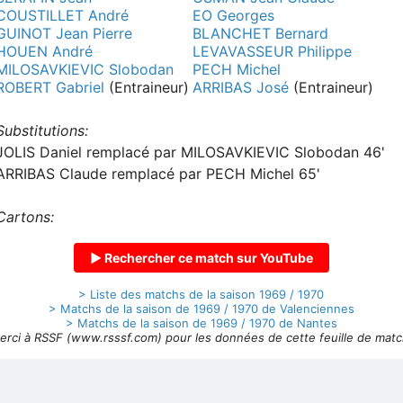
COUSTILLET André
EO Georges
GUINOT Jean Pierre
BLANCHET Bernard
HOUEN André
LEVAVASSEUR Philippe
MILOSAVKIEVIC Slobodan
PECH Michel
ROBERT Gabriel
(Entraineur)
ARRIBAS José
(Entraineur)
Substitutions:
JOLIS Daniel remplacé par MILOSAVKIEVIC Slobodan 46'
ARRIBAS Claude remplacé par PECH Michel 65'
Cartons:
▶ Rechercher ce match sur YouTube
> Liste des matchs de la saison 1969 / 1970
> Matchs de la saison de 1969 / 1970 de Valenciennes
> Matchs de la saison de 1969 / 1970 de Nantes
erci à RSSF (www.rsssf.com) pour les données de cette feuille de matc