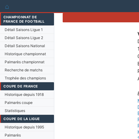
⌂
CHAMPIONNAT DE
FRANCE DE FOOTBALL
Détail Saisons Ligue 1
Détail Saisons Ligue 2
Détail Saisons National
Historique championnat
Palmarès championnat
Recherche de matchs
Trophée des champions
COUPE DE FRANCE
Historique depuis 1918
Palmarès coupe
Statistiques
COUPE DE LA LIGUE
Historique depuis 1995
Palmarès