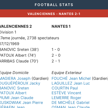
FOOTBALL STATS
VALENCIENNES - NANTES 2-1
VALENCIENNES 2
NANTES 1
Division 1
17eme journée, 2738 spectateurs
07/12/1969
BANOVIC Sreten (38')
1 - 0
PATOUX Albert (74')
2 - 0
ARRIBAS Claude (70')
2 - 1
Equipe Domicile
Equipe Exterieur
MAGIERA Joseph
(Gardien)
FOUCHÉ Jean Michel
(Gardien
DUGUÉPÉROUX Jacky
LAGUILLEZ Jean Luc
BANOVIC Sreten
COURTIN Paul
PATOUX Albert
ESTÈVE Vincent
PIUMI Jean Claude
LEMERRE Roger
KUSKOWIAK Jean Pierre
DE MICHÈLE Gabriel
SÉRAFIN Jean
OSMAN Jean Claude