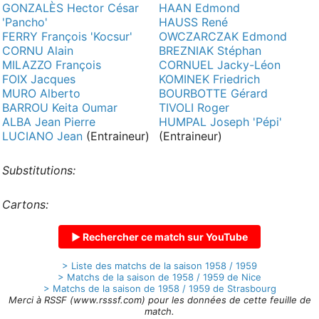
GONZALÈS Hector César
HAAN Edmond
'Pancho'
HAUSS René
FERRY François 'Kocsur'
OWCZARCZAK Edmond
CORNU Alain
BREZNIAK Stéphan
MILAZZO François
CORNUEL Jacky-Léon
FOIX Jacques
KOMINEK Friedrich
MURO Alberto
BOURBOTTE Gérard
BARROU Keita Oumar
TIVOLI Roger
ALBA Jean Pierre
HUMPAL Joseph 'Pépi'
LUCIANO Jean
(Entraineur)
(Entraineur)
Substitutions:
Cartons:
▶ Rechercher ce match sur YouTube
> Liste des matchs de la saison 1958 / 1959
> Matchs de la saison de 1958 / 1959 de Nice
> Matchs de la saison de 1958 / 1959 de Strasbourg
Merci à RSSF (www.rsssf.com) pour les données de cette feuille de
match.