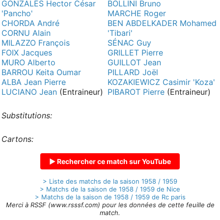
GONZALÈS Hector César
BOLLINI Bruno
'Pancho'
MARCHE Roger
CHORDA André
BEN ABDELKADER Mohamed
CORNU Alain
'Tibari'
MILAZZO François
SÉNAC Guy
FOIX Jacques
GRILLET Pierre
MURO Alberto
GUILLOT Jean
BARROU Keita Oumar
PILLARD Joël
ALBA Jean Pierre
KOZAKIEWICZ Casimir 'Koza'
LUCIANO Jean
(Entraineur)
PIBAROT Pierre
(Entraineur)
Substitutions:
Cartons:
▶ Rechercher ce match sur YouTube
> Liste des matchs de la saison 1958 / 1959
> Matchs de la saison de 1958 / 1959 de Nice
> Matchs de la saison de 1958 / 1959 de Rc paris
Merci à RSSF (www.rsssf.com) pour les données de cette feuille de
match.