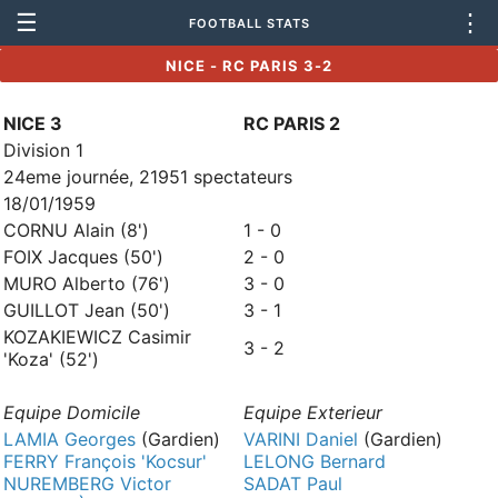
☰
⋮
FOOTBALL STATS
NICE - RC PARIS 3-2
NICE 3
RC PARIS 2
Division 1
24eme journée, 21951 spectateurs
18/01/1959
CORNU Alain (8')
1 - 0
FOIX Jacques (50')
2 - 0
MURO Alberto (76')
3 - 0
GUILLOT Jean (50')
3 - 1
KOZAKIEWICZ Casimir
3 - 2
'Koza' (52')
Equipe Domicile
Equipe Exterieur
LAMIA Georges
(Gardien)
VARINI Daniel
(Gardien)
FERRY François 'Kocsur'
LELONG Bernard
NUREMBERG Victor
SADAT Paul