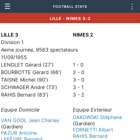
☰
⋮
FOOTBALL STATS
LILLE - NIMES 3-2
LILLE 3
NIMES 2
Division 1
4eme journée, 9563 spectateurs
11/09/1955
LENGLET Gérard (27')
1 - 0
BOURBOTTE Gérard (66')
2 - 0
TAISNE Michel (90')
3 - 0
SCHWAGER André (73')
3 - 1
RAHIS Bernard (83')
3 - 2
Equipe Domicile
Equipe Exterieur
DAKOWSKI Stéphane
VAN GOOL Jean Charles
(Gardien)
(Gardien)
FORNETTI Albert
PAZUR Antoine
RAHIS Bernard
LEFÉVRE Bernard