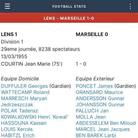
☰
⋮
FOOTBALL STATS
LENS - MARSEILLE 1-0
LENS 1
MARSEILLE 0
Division 1
29eme journée, 8238 spectateurs
13/03/1955
COURTIN Jean Marie (75')
1 - 0
Equipe Domicile
Equipe Exterieur
DUFFULER Georges
(Gardien)
PONCET James
(Gardien)
WATTECAMP Roland
GRANSARD Maurice
MARRESCH Maryan
ANDERSSON Gunnar
Jedrzeszczak
JOHANSSON Gunnar
POLAK Tadensz
PALLUCH Jan
KOWALKOWSKI Henri 'Kowal'
MOLLA Jean
HASSOUNA Kassen
ABDESSELEM Ben Miloud
LOUIS Xercés
MARCEL Jean Jacques
HABITZL Erich
BEN BAREK Larbi