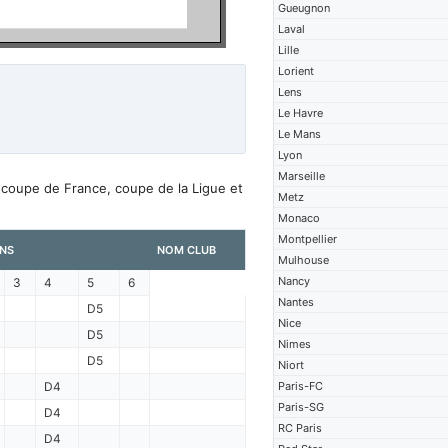
Gueugnon
Laval
Lille
Lorient
Lens
Le Havre
Le Mans
Lyon
Marseille
 coupe de France, coupe de la Ligue et
Metz
Monaco
Montpellier
NS
NOM CLUB
Mulhouse
Nancy
3
4
5
6
Nantes
D5
Nice
D5
Nimes
D5
Niort
D4
Paris-FC
Paris-SG
D4
RC Paris
D4