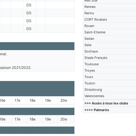
Red Star
D5
Rennes
D5
Reims
CORT Roubaix
D5
Rouen
D5
Saint-Etienne
Sedan
Sete
Sochaux
onal.
Stade Français
Toulouse
a saison 2021/2022.
Troyes
Tours
Toulon
Strasbourg
Valenciennes
16e
17e
18e
19e
20e
>>> Accès à tous les clubs
>>>> Palmarès
16e
17e
18e
19e
20e