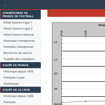
⌂
CHAMPIONNAT DE
FRANCE DE FOOTBALL
Détail Saisons Ligue 1
Détail Saisons Ligue 2
Détail Saisons National
Historique championnat
Palmarès championnat
Recherche de matchs
Trophée des champions
COUPE DE FRANCE
Historique depuis 1918
Palmarès coupe
Statistiques
COUPE DE LA LIGUE
Historique depuis 1995
Palmarès