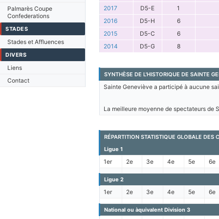
2017
D5-E
1
Palmarès Coupe
Confederations
2016
D5-H
6
STADES
2015
D5-C
6
Stades et Affluences
2014
D5-G
8
DIVERS
Liens
SYNTHÈSE DE L'HISTORIQUE DE SAINTE GE
Contact
Sainte Geneviève a participé à aucune sai
La meilleure moyenne de spectateurs de Sa
RÉPARTITION STATISTIQUE GLOBALE DES 
Ligue 1
1er
2e
3e
4e
5e
6e
Ligue 2
1er
2e
3e
4e
5e
6e
National ou àquivalent Division 3