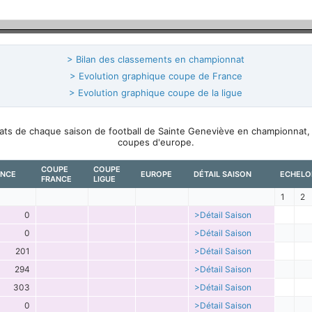
> Bilan des classements en championnat
> Evolution graphique coupe de France
> Evolution graphique coupe de la ligue
ltats de chaque saison de football de Sainte Geneviève en championnat,
coupes d'europe.
COUPE
COUPE
ENCE
EUROPE
DÉTAIL SAISON
ECHELO
FRANCE
LIGUE
1
2
0
>Détail Saison
0
>Détail Saison
201
>Détail Saison
294
>Détail Saison
303
>Détail Saison
0
>Détail Saison