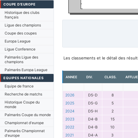
COUPE D'EUROPE
Historique des clubs
français
Ligue des champions
Coupe des coupes
Europa League
Ligue Conference
Palmarès Ligue des
Les classements et le détail des résu
champions
Palmarès Europa League
ANNEE
DIV.
CLASS.
AFFLU
EQUIPES NATIONALES
Equipe de france
Recherche de matchs
2026
D5-D
8
Historique Coupe du
2025
D5-G
5
monde
2024
D5-H
2
Palmarès Coupe du monde
2023
D4-B
15
Championnat d'europe
2022
D4-B
10
Palmarès Championnat
2021
D4-A
3
d'europe