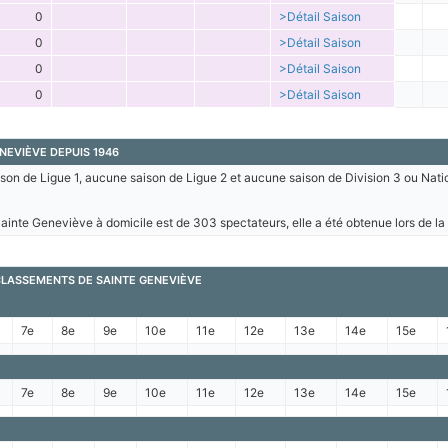
0
>Détail Saison
0
>Détail Saison
0
>Détail Saison
0
>Détail Saison
NEVIÈVE DEPUIS 1946
son de Ligue 1, aucune saison de Ligue 2 et aucune saison de Division 3 ou Nati
inte Geneviève à domicile est de 303 spectateurs, elle a été obtenue lors de l
CLASSEMENTS DE SAINTE GENEVIÈVE
7e
8e
9e
10e
11e
12e
13e
14e
15e
7e
8e
9e
10e
11e
12e
13e
14e
15e