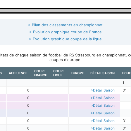
> Bilan des classements en championnat
> Evolution graphique coupe de France
> Evolution graphique coupe de la ligue
ultats de chaque saison de football de RS Strasbourg en championnat, 
coupes d'europe.
COUPE
COUPE
S.
AFFLUENCE
EUROPE
DÉTAIL SAISON
ECHE
FRANCE
LIGUE
1
0
>Détail Saison
D1
0
>Détail Saison
0
>Détail Saison
0
>Détail Saison
0
>Détail Saison
D1
0
>Détail Saison
D1