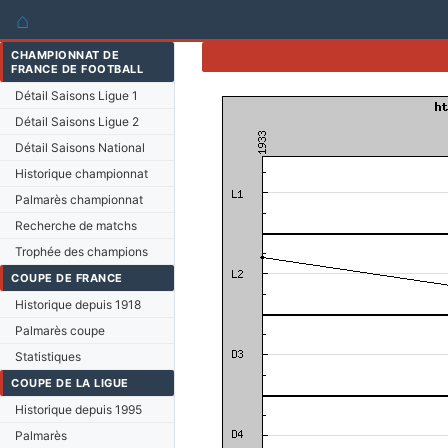
⌂
CHAMPIONNAT DE
FRANCE DE FOOTBALL
Détail Saisons Ligue 1
Détail Saisons Ligue 2
Détail Saisons National
Historique championnat
Palmarès championnat
Recherche de matchs
Trophée des champions
COUPE DE FRANCE
Historique depuis 1918
Palmarès coupe
Statistiques
COUPE DE LA LIGUE
Historique depuis 1995
Palmarès