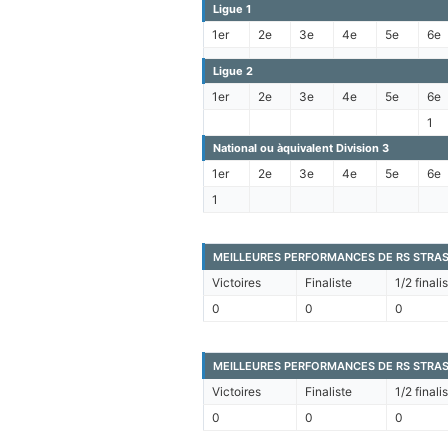
Ligue 1
1er
2e
3e
4e
5e
6e
Ligue 2
1er
2e
3e
4e
5e
6e
1
National ou àquivalent Division 3
1er
2e
3e
4e
5e
6e
1
MEILLEURES PERFORMANCES DE RS STRA
Victoires
Finaliste
1/2 finali
0
0
0
MEILLEURES PERFORMANCES DE RS STRAS
Victoires
Finaliste
1/2 finali
0
0
0