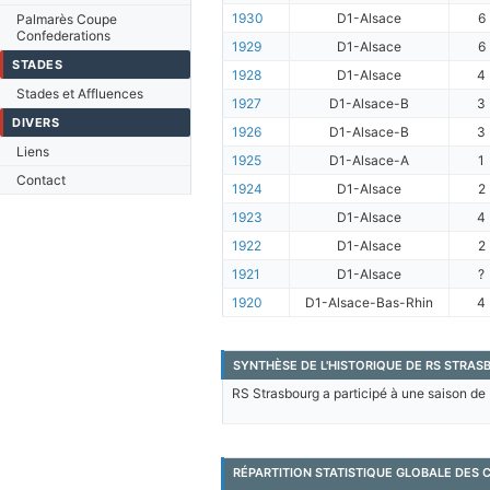
1930
D1-Alsace
6
Palmarès Coupe
Confederations
1929
D1-Alsace
6
STADES
1928
D1-Alsace
4
Stades et Affluences
1927
D1-Alsace-B
3
DIVERS
1926
D1-Alsace-B
3
Liens
1925
D1-Alsace-A
1
Contact
1924
D1-Alsace
2
1923
D1-Alsace
4
1922
D1-Alsace
2
1921
D1-Alsace
?
1920
D1-Alsace-Bas-Rhin
4
SYNTHÈSE DE L'HISTORIQUE DE RS STRAS
RS Strasbourg a participé à une saison de 
RÉPARTITION STATISTIQUE GLOBALE DES