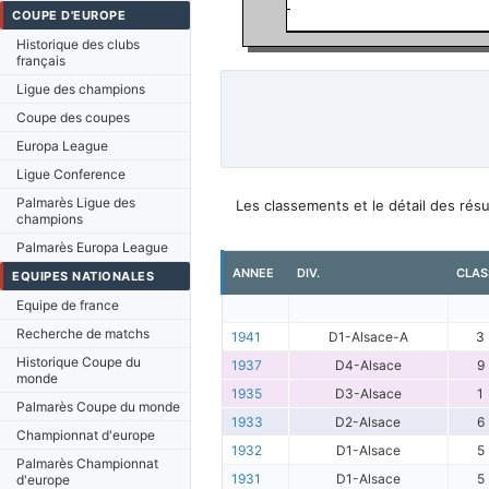
COUPE D'EUROPE
Historique des clubs
français
Ligue des champions
Coupe des coupes
Europa League
Ligue Conference
Palmarès Ligue des
Les classements et le détail des rés
champions
Palmarès Europa League
ANNEE
DIV.
CLAS
EQUIPES NATIONALES
Equipe de france
Recherche de matchs
1941
D1-Alsace-A
3
Historique Coupe du
1937
D4-Alsace
9
monde
1935
D3-Alsace
1
Palmarès Coupe du monde
1933
D2-Alsace
6
Championnat d'europe
1932
D1-Alsace
5
Palmarès Championnat
1931
D1-Alsace
5
d'europe