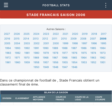
☰
⋮
FOOTBALL STATS
STADE FRANCAIS SAISON 2006
Autres Saisons :
2027
2026
2025
2024
2023
2022
2021
2020
2019
2018
2017
2016
2015
2014
2013
2012
2011
2010
2009
2008
2007
2006
2005
2004
2003
2002
2001
2000
1999
1998
1997
1996
1995
1994
1993
1992
1991
1990
1989
1988
1987
1986
1985
1984
1983
1982
1981
1980
1979
1978
1977
1976
1975
1974
1973
1972
1971
1970
1969
1968
1967
1966
1965
1964
1963
1962
1961
1960
1959
1958
1957
1956
1955
1954
1953
1952
1951
1950
1949
1948
1947
1946
Dans ce championnat de football de , Stade Francais obtient un
classement final de ème.
BILAN DE LA SAISON
AFFLUENCE
COUPE DE
COUPE DE LA
COUPE
DIVISION
CLASSEMENT
MOYENNE
FRANCE
LIGUE
D'EUROPE