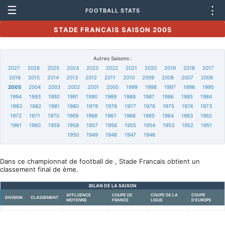
☰
⋮
FOOTBALL STATS
STADE FRANCAIS SAISON 2005
Autres Saisons :
2027
2026
2025
2024
2023
2022
2021
2020
2019
2018
2017
2016
2015
2014
2013
2012
2011
2010
2009
2008
2007
2006
2005
2004
2003
2002
2001
2000
1999
1998
1997
1996
1995
1994
1993
1992
1991
1990
1989
1988
1987
1986
1985
1984
1983
1982
1981
1980
1979
1978
1977
1976
1975
1974
1973
1972
1971
1970
1969
1968
1967
1966
1965
1964
1963
1962
1961
1960
1959
1958
1957
1956
1955
1954
1953
1952
1951
1950
1949
1948
1947
1946
Dans ce championnat de football de , Stade Francais obtient un
classement final de ème.
BILAN DE LA SAISON
AFFLUENCE
COUPE DE
COUPE DE LA
COUPE
DIVISION
CLASSEMENT
MOYENNE
FRANCE
LIGUE
D'EUROPE