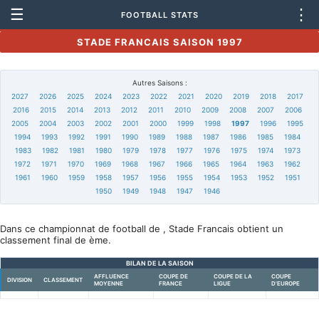
☰
⋮
FOOTBALL STATS
STADE FRANCAIS SAISON 1997
Autres Saisons :
2027
2026
2025
2024
2023
2022
2021
2020
2019
2018
2017
2016
2015
2014
2013
2012
2011
2010
2009
2008
2007
2006
2005
2004
2003
2002
2001
2000
1999
1998
1997
1996
1995
1994
1993
1992
1991
1990
1989
1988
1987
1986
1985
1984
1983
1982
1981
1980
1979
1978
1977
1976
1975
1974
1973
1972
1971
1970
1969
1968
1967
1966
1965
1964
1963
1962
1961
1960
1959
1958
1957
1956
1955
1954
1953
1952
1951
1950
1949
1948
1947
1946
Dans ce championnat de football de , Stade Francais obtient un
classement final de ème.
BILAN DE LA SAISON
AFFLUENCE
COUPE DE
COUPE DE LA
COUPE
DIVISION
CLASSEMENT
MOYENNE
FRANCE
LIGUE
D'EUROPE