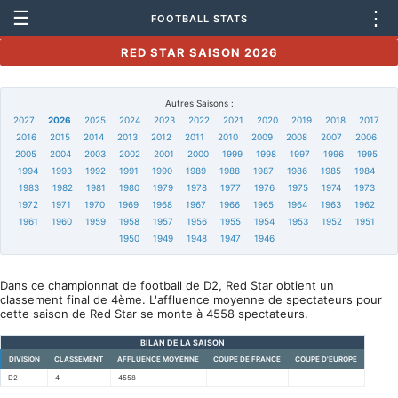
☰
⋮
FOOTBALL STATS
RED STAR SAISON 2026
Autres Saisons :
2027
2026
2025
2024
2023
2022
2021
2020
2019
2018
2017
2016
2015
2014
2013
2012
2011
2010
2009
2008
2007
2006
2005
2004
2003
2002
2001
2000
1999
1998
1997
1996
1995
1994
1993
1992
1991
1990
1989
1988
1987
1986
1985
1984
1983
1982
1981
1980
1979
1978
1977
1976
1975
1974
1973
1972
1971
1970
1969
1968
1967
1966
1965
1964
1963
1962
1961
1960
1959
1958
1957
1956
1955
1954
1953
1952
1951
1950
1949
1948
1947
1946
Dans ce championnat de football de D2, Red Star obtient un
classement final de 4ème. L'affluence moyenne de spectateurs pour
cette saison de Red Star se monte à 4558 spectateurs.
BILAN DE LA SAISON
DIVISION
CLASSEMENT
AFFLUENCE MOYENNE
COUPE DE FRANCE
COUPE D'EUROPE
D2
4
4558