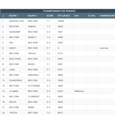
CHAMPIONNAT DE FRANCE
J.
EQUIPE 1
EQUIPE 2
SCORE
AFFLUENCE
LIEU
CLASS.
COMMENTAIRE
1
MONTPELLIER
RED STAR
1-1
10895
2
RED STAR
AMIENS
1-3
3888
3
GUINGAMP
RED STAR
0-4
7921
4
RED STAR
ANNECY
1-0
4498
5
PAU
RED STAR
0-3
2943
6
NANCY
RED STAR
0-1
0
huis clos
7
RED STAR
TROYES
1-3
4713
8
BOULOGNE
RED STAR
1-2
4097
9
RED STAR
RODEZ
1-1
4651
10
LAVAL
RED STAR
0-1
6187
11
RED STAR
GRENOBLE
1-0
4688
12
DUNKERQUE
RED STAR
3-0
3588
13
RED STAR
ST-ETIENNE
2-1
4463
14
LE MANS
RED STAR
0-0
9323
MMArena
15
RED STAR
CLERMONT
2-2
4585
16
BASTIA
RED STAR
0-3
9064
17
RED STAR
REIMS
0-0
4650
18
TROYES
RED STAR
1-0
6813