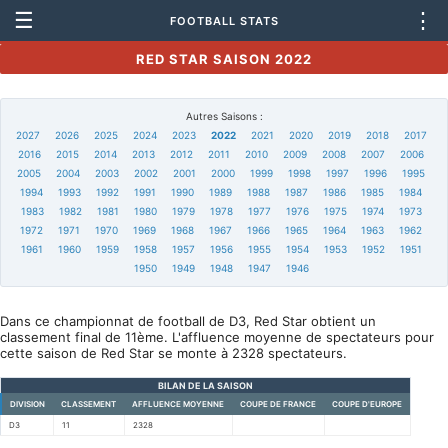
☰
⋮
FOOTBALL STATS
RED STAR SAISON 2022
Autres Saisons :
2027
2026
2025
2024
2023
2022
2021
2020
2019
2018
2017
2016
2015
2014
2013
2012
2011
2010
2009
2008
2007
2006
2005
2004
2003
2002
2001
2000
1999
1998
1997
1996
1995
1994
1993
1992
1991
1990
1989
1988
1987
1986
1985
1984
1983
1982
1981
1980
1979
1978
1977
1976
1975
1974
1973
1972
1971
1970
1969
1968
1967
1966
1965
1964
1963
1962
1961
1960
1959
1958
1957
1956
1955
1954
1953
1952
1951
1950
1949
1948
1947
1946
Dans ce championnat de football de D3, Red Star obtient un
classement final de 11ème. L'affluence moyenne de spectateurs pour
cette saison de Red Star se monte à 2328 spectateurs.
BILAN DE LA SAISON
DIVISION
CLASSEMENT
AFFLUENCE MOYENNE
COUPE DE FRANCE
COUPE D'EUROPE
D3
11
2328