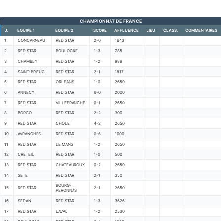
CHAMPIONNAT DE FRANCE
J.
EQUIPE 1
EQUIPE 2
SCORE
AFFLUENCE
LIEU
CLASS.
COMMENTAIRES
1
CONCARNEAU
RED STAR
2-0
1643
2
RED STAR
BOULOGNE
1-3
785
3
CHAMBLY
RED STAR
1-2
989
4
SAINT-BRIEUC
RED STAR
2-1
1817
5
RED STAR
ORLEANS
1-0
2650
6
ANNECY
RED STAR
6-0
2000
7
RED STAR
VILLEFRANCHE
0-1
2650
8
BORGO
RED STAR
2-2
300
9
RED STAR
CHOLET
4-2
2650
10
AVRANCHES
RED STAR
0-6
1000
11
RED STAR
LE MANS
1-2
2650
12
CRETEIL
RED STAR
1-0
500
13
RED STAR
CHATEAUROUX
0-2
2650
14
SETE
RED STAR
2-1
350
BOURG-
15
RED STAR
2-1
2650
PERONNAS
16
SEDAN
RED STAR
1-3
3626
17
RED STAR
LAVAL
1-2
2530