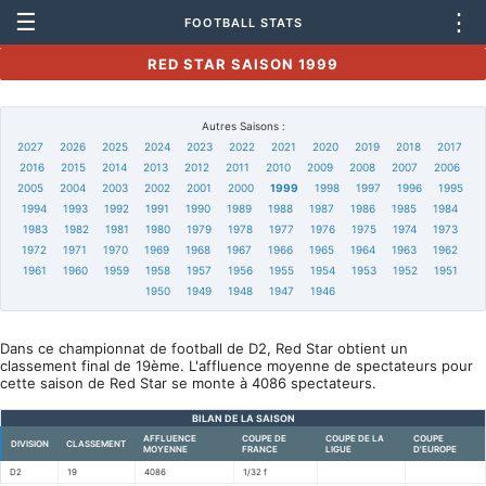
☰
⋮
FOOTBALL STATS
RED STAR SAISON 1999
Autres Saisons :
2027
2026
2025
2024
2023
2022
2021
2020
2019
2018
2017
2016
2015
2014
2013
2012
2011
2010
2009
2008
2007
2006
2005
2004
2003
2002
2001
2000
1999
1998
1997
1996
1995
1994
1993
1992
1991
1990
1989
1988
1987
1986
1985
1984
1983
1982
1981
1980
1979
1978
1977
1976
1975
1974
1973
1972
1971
1970
1969
1968
1967
1966
1965
1964
1963
1962
1961
1960
1959
1958
1957
1956
1955
1954
1953
1952
1951
1950
1949
1948
1947
1946
Dans ce championnat de football de D2, Red Star obtient un
classement final de 19ème. L'affluence moyenne de spectateurs pour
cette saison de Red Star se monte à 4086 spectateurs.
BILAN DE LA SAISON
AFFLUENCE
COUPE DE
COUPE DE LA
COUPE
DIVISION
CLASSEMENT
MOYENNE
FRANCE
LIGUE
D'EUROPE
D2
19
4086
1/32 f