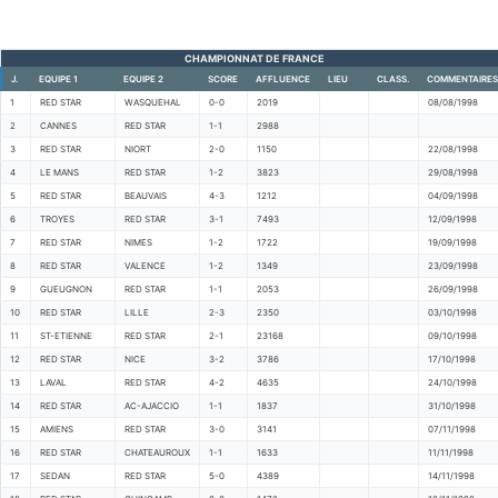
CHAMPIONNAT DE FRANCE
J.
EQUIPE 1
EQUIPE 2
SCORE
AFFLUENCE
LIEU
CLASS.
COMMENTAIRES
1
RED STAR
WASQUEHAL
0-0
2019
08/08/1998
2
CANNES
RED STAR
1-1
2988
3
RED STAR
NIORT
2-0
1150
22/08/1998
4
LE MANS
RED STAR
1-2
3823
29/08/1998
5
RED STAR
BEAUVAIS
4-3
1212
04/09/1998
6
TROYES
RED STAR
3-1
7493
12/09/1998
7
RED STAR
NIMES
1-2
1722
19/09/1998
8
RED STAR
VALENCE
1-2
1349
23/09/1998
9
GUEUGNON
RED STAR
1-1
2053
26/09/1998
10
RED STAR
LILLE
2-3
2350
03/10/1998
11
ST-ETIENNE
RED STAR
2-1
23168
09/10/1998
12
RED STAR
NICE
3-2
3786
17/10/1998
13
LAVAL
RED STAR
4-2
4635
24/10/1998
14
RED STAR
AC-AJACCIO
1-1
1837
31/10/1998
15
AMIENS
RED STAR
3-0
3141
07/11/1998
16
RED STAR
CHATEAUROUX
1-1
1633
11/11/1998
17
SEDAN
RED STAR
5-0
4389
14/11/1998