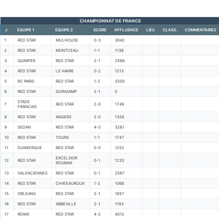
CHAMPIONNAT DE FRANCE
J.
EQUIPE 1
EQUIPE 2
SCORE
AFFLUENCE
LIEU
CLASS.
COMMENTAIRES
1
RED STAR
MULHOUSE
0-3
3042
2
RED STAR
MONTCEAU
1-1
1138
3
QUIMPER
RED STAR
2-1
2566
4
RED STAR
LE HAVRE
0-2
1213
5
RC PARIS
RED STAR
1-2
3200
6
RED STAR
GUINGAMP
2-1
0
STADE
7
RED STAR
2-0
1749
FRANCAIS
8
RED STAR
ANGERS
2-0
1326
9
SEDAN
RED STAR
4-0
3281
10
RED STAR
TOURS
1-1
1747
11
DUNKERQUE
RED STAR
0-0
1252
EXCELSIOR
12
RED STAR
0-1
1233
ROUBAIX
13
VALENCIENNES
RED STAR
0-1
2587
14
RED STAR
CHATEAUROUX
1-2
1066
15
ORLEANS
RED STAR
2-1
1857
16
RED STAR
ABBEVILLE
2-1
1193
17
REIMS
RED STAR
4-2
4012