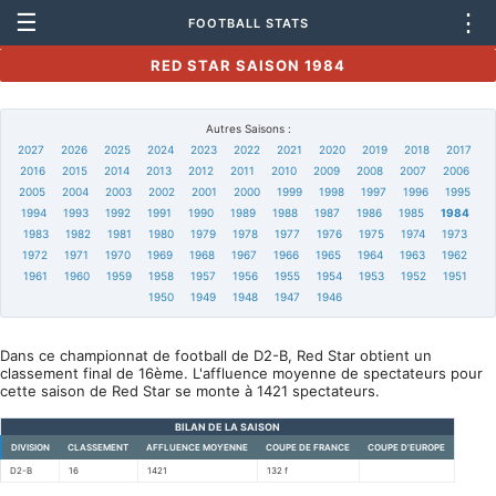
☰
⋮
FOOTBALL STATS
RED STAR SAISON 1984
Autres Saisons :
2027
2026
2025
2024
2023
2022
2021
2020
2019
2018
2017
2016
2015
2014
2013
2012
2011
2010
2009
2008
2007
2006
2005
2004
2003
2002
2001
2000
1999
1998
1997
1996
1995
1994
1993
1992
1991
1990
1989
1988
1987
1986
1985
1984
1983
1982
1981
1980
1979
1978
1977
1976
1975
1974
1973
1972
1971
1970
1969
1968
1967
1966
1965
1964
1963
1962
1961
1960
1959
1958
1957
1956
1955
1954
1953
1952
1951
1950
1949
1948
1947
1946
Dans ce championnat de football de D2-B, Red Star obtient un
classement final de 16ème. L'affluence moyenne de spectateurs pour
cette saison de Red Star se monte à 1421 spectateurs.
BILAN DE LA SAISON
DIVISION
CLASSEMENT
AFFLUENCE MOYENNE
COUPE DE FRANCE
COUPE D'EUROPE
D2-B
16
1421
132 f