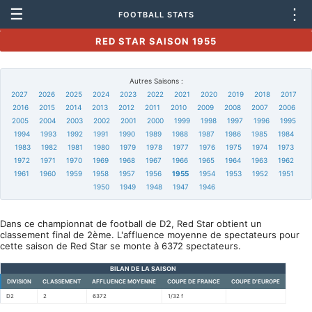
☰
⋮
FOOTBALL STATS
RED STAR SAISON 1955
Autres Saisons :
2027
2026
2025
2024
2023
2022
2021
2020
2019
2018
2017
2016
2015
2014
2013
2012
2011
2010
2009
2008
2007
2006
2005
2004
2003
2002
2001
2000
1999
1998
1997
1996
1995
1994
1993
1992
1991
1990
1989
1988
1987
1986
1985
1984
1983
1982
1981
1980
1979
1978
1977
1976
1975
1974
1973
1972
1971
1970
1969
1968
1967
1966
1965
1964
1963
1962
1961
1960
1959
1958
1957
1956
1955
1954
1953
1952
1951
1950
1949
1948
1947
1946
Dans ce championnat de football de D2, Red Star obtient un
classement final de 2ème. L'affluence moyenne de spectateurs pour
cette saison de Red Star se monte à 6372 spectateurs.
BILAN DE LA SAISON
DIVISION
CLASSEMENT
AFFLUENCE MOYENNE
COUPE DE FRANCE
COUPE D'EUROPE
D2
2
6372
1/32 f