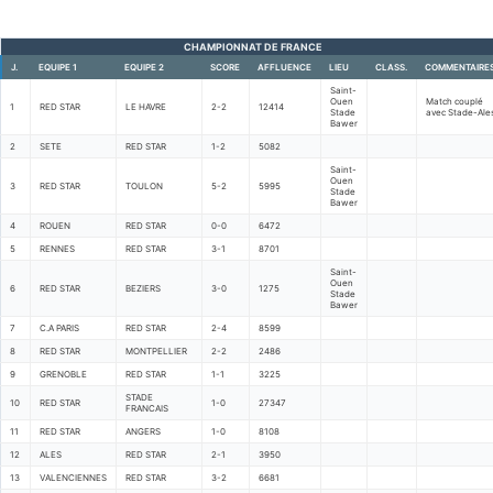
CHAMPIONNAT DE FRANCE
J.
EQUIPE 1
EQUIPE 2
SCORE
AFFLUENCE
LIEU
CLASS.
COMMENTAIRE
Saint-
Ouen
Match couplé
1
RED STAR
LE HAVRE
2-2
12414
Stade
avec Stade-Ale
Bawer
2
SETE
RED STAR
1-2
5082
Saint-
Ouen
3
RED STAR
TOULON
5-2
5995
Stade
Bawer
4
ROUEN
RED STAR
0-0
6472
5
RENNES
RED STAR
3-1
8701
Saint-
Ouen
6
RED STAR
BEZIERS
3-0
1275
Stade
Bawer
7
C.A PARIS
RED STAR
2-4
8599
8
RED STAR
MONTPELLIER
2-2
2486
9
GRENOBLE
RED STAR
1-1
3225
STADE
10
RED STAR
1-0
27347
FRANCAIS
11
RED STAR
ANGERS
1-0
8108
12
ALES
RED STAR
2-1
3950
13
VALENCIENNES
RED STAR
3-2
6681