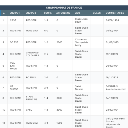
CHAMPIONNAT DE FRANCE
J.
EQUIPE 1
EQUIPE 2
SCORE
AFFLUENCE
LIEU
CLASS.
COMMENTAIRES
Stade Jean
1
CASG
RED STAR
1-3
0
28/09/1924
Bouin
Saint-Ouen
2
RED STAR
PARIS STAR
6-2
0
Stade
05/10/1924
Bawer
Charenton
3
SO EST
RED STAR
1-2
2000
1bis quai de
01/03/1925
bercy
Saint-Ouen
GARENNES-
4
RED STAR
2-2
3000
Stade
19/10/1924
COLOMBES
Bawer
VGA
5
SAINT
RED STAR
1-2
0
26/10/1924
MAUR
Saint-Ouen
6
RED STAR
RC PARIS
2-2
0
Stade
16/11/1924
Bawer
US
Saint
30/11/1924
7
RED STAR
2-1
0
SUISSE
Mandé
Assistance record
Saint-Ouen
STADE
8
RED STAR
1-4
3000
Stade
14/12/1924
FRANCAIS
Bawer
Saint-Ouen
10
RED STAR
CASG
1-2
2000
Stade
28/12/1924
Bawer
04/01/1925 Paris
Saint-Ouen
Star est
11
RED STAR
PARIS STAR
4-1
1000
Stade
dépourvu de
Bawer
terrain