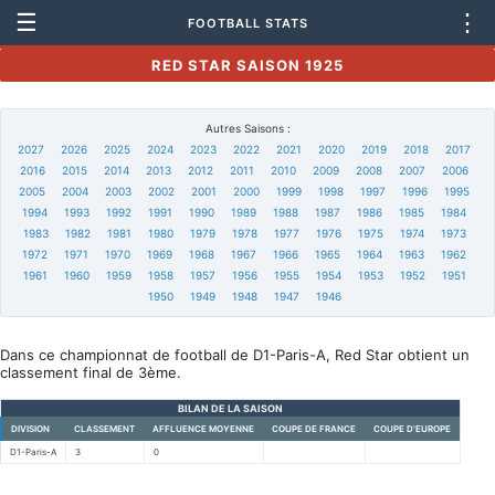
☰
⋮
FOOTBALL STATS
RED STAR SAISON 1925
Autres Saisons :
2027
2026
2025
2024
2023
2022
2021
2020
2019
2018
2017
2016
2015
2014
2013
2012
2011
2010
2009
2008
2007
2006
2005
2004
2003
2002
2001
2000
1999
1998
1997
1996
1995
1994
1993
1992
1991
1990
1989
1988
1987
1986
1985
1984
1983
1982
1981
1980
1979
1978
1977
1976
1975
1974
1973
1972
1971
1970
1969
1968
1967
1966
1965
1964
1963
1962
1961
1960
1959
1958
1957
1956
1955
1954
1953
1952
1951
1950
1949
1948
1947
1946
Dans ce championnat de football de D1-Paris-A, Red Star obtient un
classement final de 3ème.
BILAN DE LA SAISON
DIVISION
CLASSEMENT
AFFLUENCE MOYENNE
COUPE DE FRANCE
COUPE D'EUROPE
D1-Paris-A
3
0