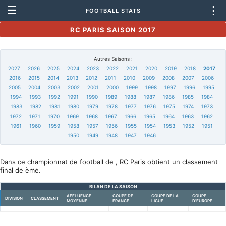
☰
⋮
FOOTBALL STATS
RC PARIS SAISON 2017
Autres Saisons :
2027
2026
2025
2024
2023
2022
2021
2020
2019
2018
2017
2016
2015
2014
2013
2012
2011
2010
2009
2008
2007
2006
2005
2004
2003
2002
2001
2000
1999
1998
1997
1996
1995
1994
1993
1992
1991
1990
1989
1988
1987
1986
1985
1984
1983
1982
1981
1980
1979
1978
1977
1976
1975
1974
1973
1972
1971
1970
1969
1968
1967
1966
1965
1964
1963
1962
1961
1960
1959
1958
1957
1956
1955
1954
1953
1952
1951
1950
1949
1948
1947
1946
Dans ce championnat de football de , RC Paris obtient un classement
final de ème.
BILAN DE LA SAISON
AFFLUENCE
COUPE DE
COUPE DE LA
COUPE
DIVISION
CLASSEMENT
MOYENNE
FRANCE
LIGUE
D'EUROPE