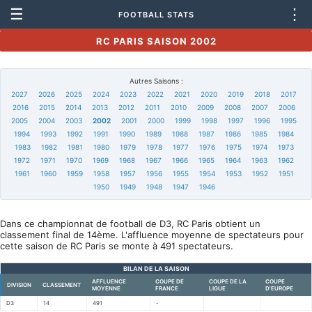
☰
⋮
FOOTBALL STATS
RC PARIS SAISON 2002
Autres Saisons :
2027
2026
2025
2024
2023
2022
2021
2020
2019
2018
2017
2016
2015
2014
2013
2012
2011
2010
2009
2008
2007
2006
2005
2004
2003
2002
2001
2000
1999
1998
1997
1996
1995
1994
1993
1992
1991
1990
1989
1988
1987
1986
1985
1984
1983
1982
1981
1980
1979
1978
1977
1976
1975
1974
1973
1972
1971
1970
1969
1968
1967
1966
1965
1964
1963
1962
1961
1960
1959
1958
1957
1956
1955
1954
1953
1952
1951
1950
1949
1948
1947
1946
Dans ce championnat de football de D3, RC Paris obtient un
classement final de 14ème. L'affluence moyenne de spectateurs pour
cette saison de RC Paris se monte à 491 spectateurs.
BILAN DE LA SAISON
AFFLUENCE
COUPE DE
COUPE DE LA
COUPE
DIVISION
CLASSEMENT
MOYENNE
FRANCE
LIGUE
D'EUROPE
D3
14
491
-