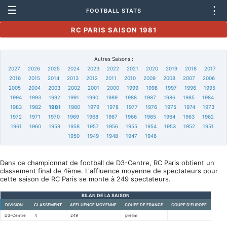
☰
⋮
FOOTBALL STATS
RC PARIS SAISON 1981
Autres Saisons :
2027
2026
2025
2024
2023
2022
2021
2020
2019
2018
2017
2016
2015
2014
2013
2012
2011
2010
2009
2008
2007
2006
2005
2004
2003
2002
2001
2000
1999
1998
1997
1996
1995
1994
1993
1992
1991
1990
1989
1988
1987
1986
1985
1984
1983
1982
1981
1980
1979
1978
1977
1976
1975
1974
1973
1972
1971
1970
1969
1968
1967
1966
1965
1964
1963
1962
1961
1960
1959
1958
1957
1956
1955
1954
1953
1952
1951
1950
1949
1948
1947
1946
Dans ce championnat de football de D3-Centre, RC Paris obtient un
classement final de 4ème. L'affluence moyenne de spectateurs pour
cette saison de RC Paris se monte à 249 spectateurs.
BILAN DE LA SAISON
DIVISION
CLASSEMENT
AFFLUENCE MOYENNE
COUPE DE FRANCE
COUPE D'EUROPE
D3-Centre
4
249
prelim