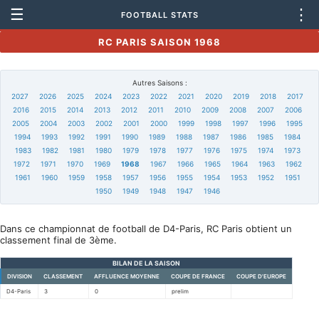
☰
⋮
FOOTBALL STATS
RC PARIS SAISON 1968
Autres Saisons :
2027
2026
2025
2024
2023
2022
2021
2020
2019
2018
2017
2016
2015
2014
2013
2012
2011
2010
2009
2008
2007
2006
2005
2004
2003
2002
2001
2000
1999
1998
1997
1996
1995
1994
1993
1992
1991
1990
1989
1988
1987
1986
1985
1984
1983
1982
1981
1980
1979
1978
1977
1976
1975
1974
1973
1972
1971
1970
1969
1968
1967
1966
1965
1964
1963
1962
1961
1960
1959
1958
1957
1956
1955
1954
1953
1952
1951
1950
1949
1948
1947
1946
Dans ce championnat de football de D4-Paris, RC Paris obtient un
classement final de 3ème.
BILAN DE LA SAISON
DIVISION
CLASSEMENT
AFFLUENCE MOYENNE
COUPE DE FRANCE
COUPE D'EUROPE
D4-Paris
3
0
prelim