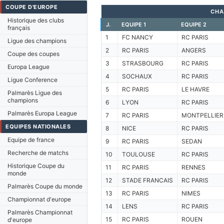
COUPE D'EUROPE
CHA
Historique des clubs
J.
EQUIPE 1
EQUIPE 2
français
1
FC NANCY
RC PARIS
Ligue des champions
2
RC PARIS
ANGERS
Coupe des coupes
3
STRASBOURG
RC PARIS
Europa League
4
SOCHAUX
RC PARIS
Ligue Conference
5
RC PARIS
LE HAVRE
Palmarès Ligue des
champions
6
LYON
RC PARIS
Palmarès Europa League
7
RC PARIS
MONTPELLIER
EQUIPES NATIONALES
8
NICE
RC PARIS
Equipe de france
9
RC PARIS
SEDAN
Recherche de matchs
10
TOULOUSE
RC PARIS
Historique Coupe du
11
RC PARIS
RENNES
monde
12
STADE FRANCAIS
RC PARIS
Palmarès Coupe du monde
13
RC PARIS
NIMES
Championnat d'europe
14
LENS
RC PARIS
Palmarès Championnat
15
RC PARIS
ROUEN
d'europe