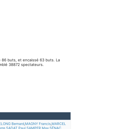
é 86 buts, et encaissé 63 buts. La
emblé 38872 spectateurs.
ELONG Bernard
,
MAGNY Francis
,
MARCEL
rre
,
SADAT Paul
,
SAMPER Max
,
SÉNAC