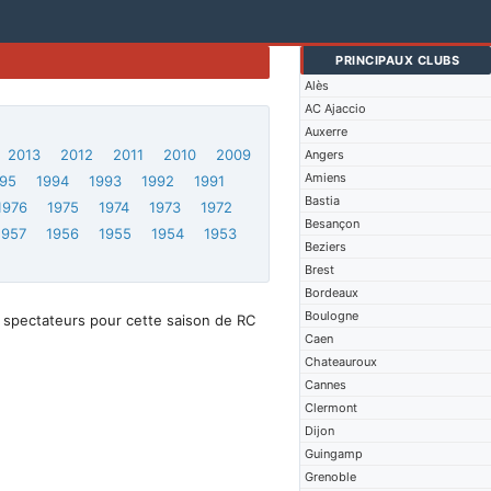
PRINCIPAUX CLUBS
Alès
AC Ajaccio
Auxerre
2013
2012
2011
2010
2009
Angers
Amiens
95
1994
1993
1992
1991
Bastia
1976
1975
1974
1973
1972
Besançon
1957
1956
1955
1954
1953
Beziers
Brest
Bordeaux
Boulogne
 spectateurs pour cette saison de RC
Caen
Chateauroux
Cannes
Clermont
Dijon
Guingamp
Grenoble