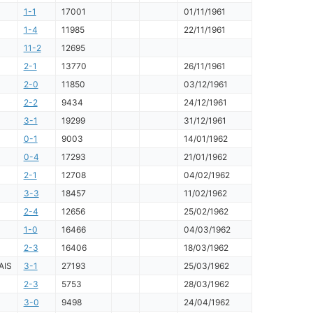
1-1
17001
01/11/1961
1-4
11985
22/11/1961
11-2
12695
2-1
13770
26/11/1961
2-0
11850
03/12/1961
2-2
9434
24/12/1961
3-1
19299
31/12/1961
0-1
9003
14/01/1962
0-4
17293
21/01/1962
2-1
12708
04/02/1962
3-3
18457
11/02/1962
2-4
12656
25/02/1962
1-0
16466
04/03/1962
2-3
16406
18/03/1962
AIS
3-1
27193
25/03/1962
2-3
5753
28/03/1962
3-0
9498
24/04/1962