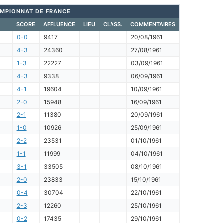
MPIONNAT DE FRANCE
SCORE
AFFLUENCE
LIEU
CLASS.
COMMENTAIRES
0-0
9417
20/08/1961
4-3
24360
27/08/1961
1-3
22227
03/09/1961
4-3
9338
06/09/1961
4-1
19604
10/09/1961
2-0
15948
16/09/1961
2-1
11380
20/09/1961
1-0
10926
25/09/1961
2-2
23531
01/10/1961
1-1
11999
04/10/1961
3-1
33505
08/10/1961
2-0
23833
15/10/1961
0-4
30704
22/10/1961
2-3
12260
25/10/1961
0-2
17435
29/10/1961