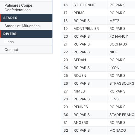
16
ST-ETIENNE
RC PARIS
Palmarès Coupe
Confederations
17
REIMS
RC PARIS
STADES
18
RC PARIS
METZ
Stades et Affluences
19
MONTPELLIER
RC PARIS
DIVERS
20
RC PARIS
FC NANCY
Liens
21
RC PARIS
SOCHAUX
Contact
22
RC PARIS
NICE
23
SEDAN
RC PARIS
24
RC PARIS
LYON
25
ROUEN
RC PARIS
26
RC PARIS
STRASBOURG
27
NIMES
RC PARIS
28
RC PARIS
LENS
29
RENNES
RC PARIS
30
RC PARIS
STADE FRANC
31
ANGERS
RC PARIS
32
RC PARIS
MONACO