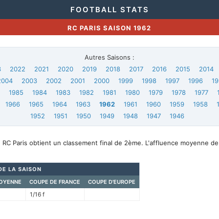
FOOTBALL STATS
RC PARIS SAISON 1962
Autres Saisons :
3
2022
2021
2020
2019
2018
2017
2016
2015
2014
2004
2003
2002
2001
2000
1999
1998
1997
1996
19
6
1985
1984
1983
1982
1981
1980
1979
1978
1977
1966
1965
1964
1963
1962
1961
1960
1959
1958
1952
1951
1950
1949
1948
1947
1946
 RC Paris obtient un classement final de 2ème. L'affluence moyenne de
DE LA SAISON
OYENNE
COUPE DE FRANCE
COUPE D'EUROPE
1/16 f