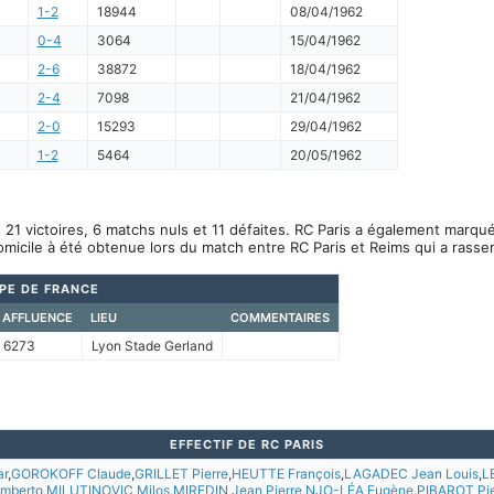
1-2
18944
08/04/1962
0-4
3064
15/04/1962
2-6
38872
18/04/1962
2-4
7098
21/04/1962
2-0
15293
29/04/1962
1-2
5464
20/05/1962
 21 victoires, 6 matchs nuls et 11 défaites. RC Paris a également marqu
omicile à été obtenue lors du match entre RC Paris et Reims qui a rass
PE DE FRANCE
AFFLUENCE
LIEU
COMMENTAIRES
6273
Lyon Stade Gerland
EFFECTIF DE RC PARIS
ar
,
GOROKOFF Claude
,
GRILLET Pierre
,
HEUTTE François
,
LAGADEC Jean Louis
,
L
mberto
,
MILUTINOVIC Milos
,
MIREDIN Jean Pierre
,
NJO-LÉA Eugène
,
PIBAROT Pie