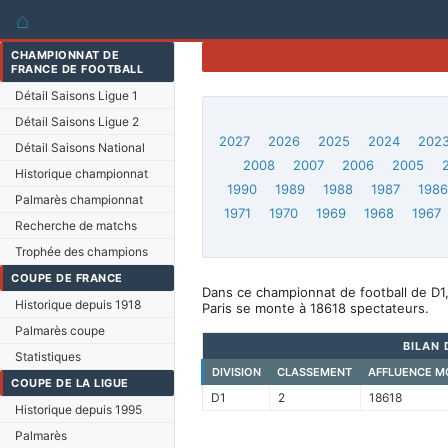
⌂
CHAMPIONNAT DE
FRANCE DE FOOTBALL
Détail Saisons Ligue 1
Détail Saisons Ligue 2
2027
2026
2025
2024
202
Détail Saisons National
2008
2007
2006
2005
Historique championnat
1990
1989
1988
1987
198
Palmarès championnat
1971
1970
1969
1968
1967
Recherche de matchs
Trophée des champions
COUPE DE FRANCE
Dans ce championnat de football de D1,
Historique depuis 1918
Paris se monte à 18618 spectateurs.
Palmarès coupe
BILAN 
Statistiques
DIVISION
CLASSEMENT
AFFLUENCE M
COUPE DE LA LIGUE
D1
2
18618
Historique depuis 1995
Palmarès