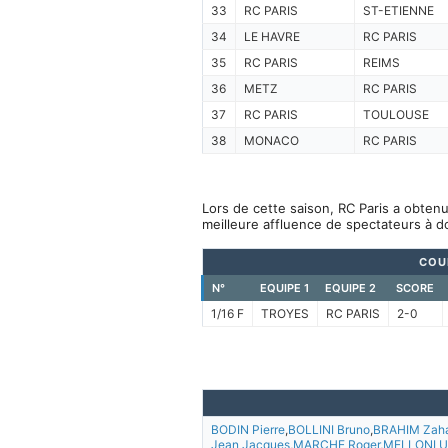
33
RC PARIS
ST-ETIENNE
34
LE HAVRE
RC PARIS
35
RC PARIS
REIMS
36
METZ
RC PARIS
37
RC PARIS
TOULOUSE
38
MONACO
RC PARIS
Lors de cette saison, RC Paris a obtenu
meilleure affluence de spectateurs à d
COU
N°
EQUIPE 1
EQUIPE 2
SCORE
1/16 F
TROYES
RC PARIS
2-0
BODIN Pierre
,
BOLLINI Bruno
,
BRAHIM Zah
Jean Jacques
,
MARCHE Roger
,
MELLONI U