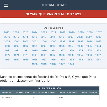
☰
⋮
FOOTBALL STATS
OLYMPIQUE PARIS SAISON 1922
Autres Saisons :
2027
2026
2025
2024
2023
2022
2021
2020
2019
2018
2017
2016
2015
2014
2013
2012
2011
2010
2009
2008
2007
2006
2005
2004
2003
2002
2001
2000
1999
1998
1997
1996
1995
1994
1993
1992
1991
1990
1989
1988
1987
1986
1985
1984
1983
1982
1981
1980
1979
1978
1977
1976
1975
1974
1973
1972
1971
1970
1969
1968
1967
1966
1965
1964
1963
1962
1961
1960
1959
1958
1957
1956
1955
1954
1953
1952
1951
1950
1949
1948
1947
1946
Dans ce championnat de football de D1-Paris-B, Olympique Paris
obtient un classement final de 1er.
BILAN DE LA SAISON
DIVISION
CLASSEMENT
AFFLUENCE MOYENNE
COUPE DE FRANCE
COUPE D'EUROPE
D1-Paris-B
1
0
1/2 f