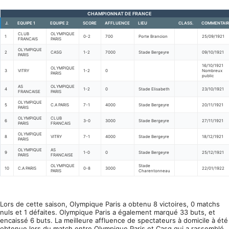
CHAMPIONNAT DE FRANCE
J.
EQUIPE 1
EQUIPE 2
SCORE
AFFLUENCE
LIEU
CLASS.
COMMENTAIR
CLUB
OLYMPIQUE
1
0-2
700
Porte Brancion
25/09/1921
FRANCAIS
PARIS
OLYMPIQUE
2
CASG
1-2
7000
Stade Bergeyre
09/10/1921
PARIS
16/10/1921
OLYMPIQUE
3
VITRY
1-2
0
Nombreux
PARIS
public
AS
OLYMPIQUE
4
1-2
0
Stade Elisabeth
23/10/1921
FRANCAISE
PARIS
OLYMPIQUE
5
C.A PARIS
7-1
4000
Stade Bergeyre
20/11/1921
PARIS
OLYMPIQUE
CLUB
6
3-0
3000
Stade Bergeyre
27/11/1921
PARIS
FRANCAIS
OLYMPIQUE
8
VITRY
7-1
4000
Stade Bergeyre
18/12/1921
PARIS
OLYMPIQUE
AS
9
1-0
0
Stade Bergeyre
25/12/1921
PARIS
FRANCAISE
OLYMPIQUE
Stade
10
C.A PARIS
0-8
3000
22/01/1922
PARIS
Charentonneau
Lors de cette saison, Olympique Paris a obtenu 8 victoires, 0 matchs
nuls et 1 défaites. Olympique Paris a également marqué 33 buts, et
encaissé 6 buts. La meilleure affluence de spectateurs à domicile à été
obtenue lors du match entre Olympique Paris et Casg qui a rassemblé