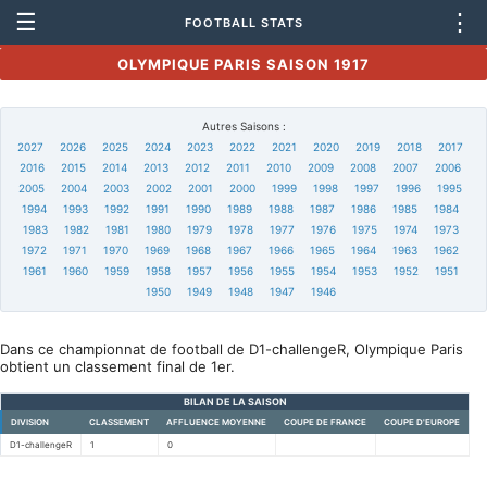
☰
⋮
FOOTBALL STATS
OLYMPIQUE PARIS SAISON 1917
Autres Saisons :
2027
2026
2025
2024
2023
2022
2021
2020
2019
2018
2017
2016
2015
2014
2013
2012
2011
2010
2009
2008
2007
2006
2005
2004
2003
2002
2001
2000
1999
1998
1997
1996
1995
1994
1993
1992
1991
1990
1989
1988
1987
1986
1985
1984
1983
1982
1981
1980
1979
1978
1977
1976
1975
1974
1973
1972
1971
1970
1969
1968
1967
1966
1965
1964
1963
1962
1961
1960
1959
1958
1957
1956
1955
1954
1953
1952
1951
1950
1949
1948
1947
1946
Dans ce championnat de football de D1-challengeR, Olympique Paris
obtient un classement final de 1er.
BILAN DE LA SAISON
DIVISION
CLASSEMENT
AFFLUENCE MOYENNE
COUPE DE FRANCE
COUPE D'EUROPE
D1-challengeR
1
0