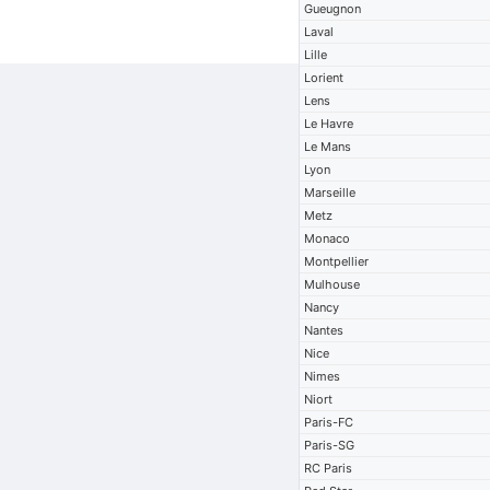
Gueugnon
Laval
Lille
Lorient
Lens
Le Havre
Le Mans
Lyon
Marseille
Metz
Monaco
Montpellier
Mulhouse
Nancy
Nantes
Nice
Nimes
Niort
Paris-FC
Paris-SG
RC Paris