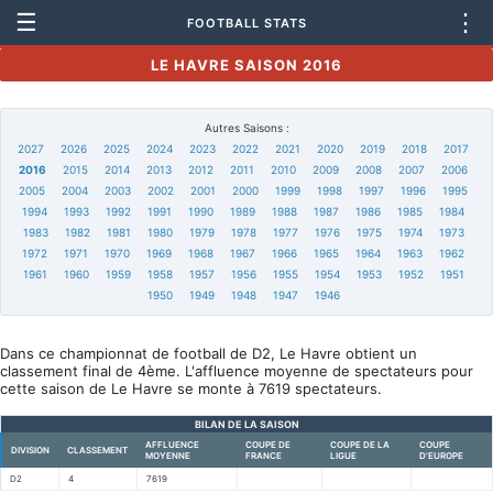
☰
⋮
FOOTBALL STATS
LE HAVRE SAISON 2016
Autres Saisons :
2027
2026
2025
2024
2023
2022
2021
2020
2019
2018
2017
2016
2015
2014
2013
2012
2011
2010
2009
2008
2007
2006
2005
2004
2003
2002
2001
2000
1999
1998
1997
1996
1995
1994
1993
1992
1991
1990
1989
1988
1987
1986
1985
1984
1983
1982
1981
1980
1979
1978
1977
1976
1975
1974
1973
1972
1971
1970
1969
1968
1967
1966
1965
1964
1963
1962
1961
1960
1959
1958
1957
1956
1955
1954
1953
1952
1951
1950
1949
1948
1947
1946
Dans ce championnat de football de D2, Le Havre obtient un
classement final de 4ème. L'affluence moyenne de spectateurs pour
cette saison de Le Havre se monte à 7619 spectateurs.
BILAN DE LA SAISON
AFFLUENCE
COUPE DE
COUPE DE LA
COUPE
DIVISION
CLASSEMENT
MOYENNE
FRANCE
LIGUE
D'EUROPE
D2
4
7619