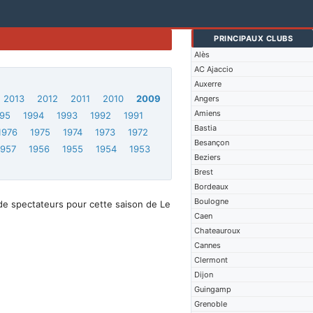
PRINCIPAUX CLUBS
Alès
AC Ajaccio
Auxerre
2013
2012
2011
2010
2009
Angers
Amiens
95
1994
1993
1992
1991
Bastia
1976
1975
1974
1973
1972
Besançon
1957
1956
1955
1954
1953
Beziers
Brest
Bordeaux
Boulogne
de spectateurs pour cette saison de Le
Caen
Chateauroux
Cannes
Clermont
Dijon
Guingamp
Grenoble