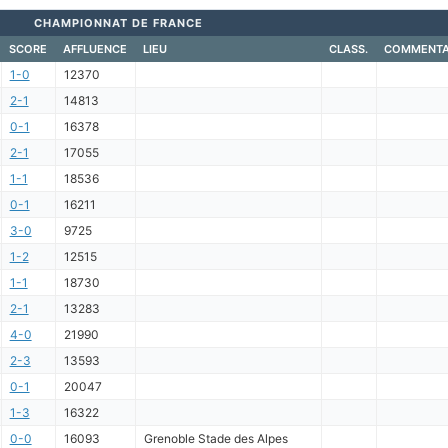
CHAMPIONNAT DE FRANCE
SCORE
AFFLUENCE
LIEU
CLASS.
COMMENTA
1-0
12370
2-1
14813
0-1
16378
2-1
17055
1-1
18536
0-1
16211
3-0
9725
1-2
12515
1-1
18730
2-1
13283
4-0
21990
2-3
13593
0-1
20047
1-3
16322
0-0
16093
Grenoble Stade des Alpes