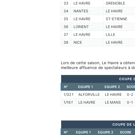
33
LE HAVRE
GRENOBLE
34
NANTES
LE HAVRE
35
LE HAVRE
ST-ETIENNE
36
LORIENT
LE HAVRE
37
LE HAVRE
LILLE
38
NICE
LE HAVRE
Lors de cette saison, Le Havre a obten
meilleure affluence de spectateurs à d
COUPE 
N°
EQUIPE 1
EQUIPE 2
SCO
1/32 f
ALFORVILLE
LE HAVRE
0-2
1/16 f
LE HAVRE
LE MANS
0-1
COUPE DE L
N°
EQUIPE 1
EQUIPE 2
SCORE