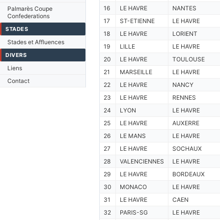
16
LE HAVRE
NANTES
Palmarès Coupe
Confederations
17
ST-ETIENNE
LE HAVRE
STADES
18
LE HAVRE
LORIENT
Stades et Affluences
19
LILLE
LE HAVRE
DIVERS
20
LE HAVRE
TOULOUSE
Liens
21
MARSEILLE
LE HAVRE
Contact
22
LE HAVRE
NANCY
23
LE HAVRE
RENNES
24
LYON
LE HAVRE
25
LE HAVRE
AUXERRE
26
LE MANS
LE HAVRE
27
LE HAVRE
SOCHAUX
28
VALENCIENNES
LE HAVRE
29
LE HAVRE
BORDEAUX
30
MONACO
LE HAVRE
31
LE HAVRE
CAEN
32
PARIS-SG
LE HAVRE