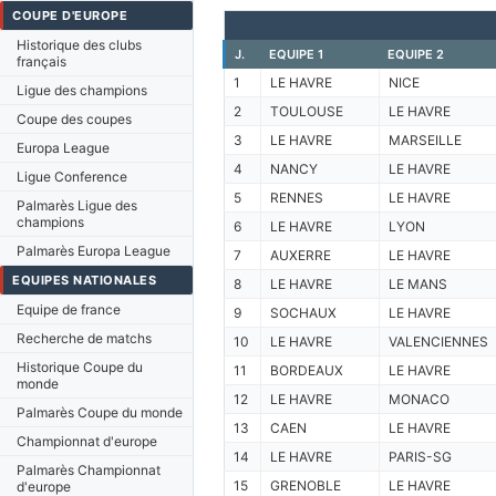
COUPE D'EUROPE
Historique des clubs
J.
EQUIPE 1
EQUIPE 2
français
1
LE HAVRE
NICE
Ligue des champions
2
TOULOUSE
LE HAVRE
Coupe des coupes
3
LE HAVRE
MARSEILLE
Europa League
4
NANCY
LE HAVRE
Ligue Conference
5
RENNES
LE HAVRE
Palmarès Ligue des
champions
6
LE HAVRE
LYON
Palmarès Europa League
7
AUXERRE
LE HAVRE
EQUIPES NATIONALES
8
LE HAVRE
LE MANS
Equipe de france
9
SOCHAUX
LE HAVRE
Recherche de matchs
10
LE HAVRE
VALENCIENNES
Historique Coupe du
11
BORDEAUX
LE HAVRE
monde
12
LE HAVRE
MONACO
Palmarès Coupe du monde
13
CAEN
LE HAVRE
Championnat d'europe
14
LE HAVRE
PARIS-SG
Palmarès Championnat
15
GRENOBLE
LE HAVRE
d'europe