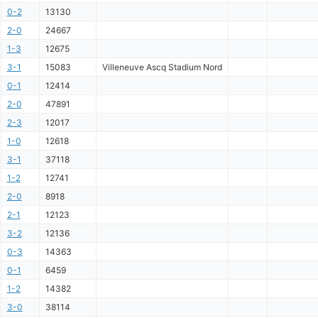
0-2
13130
2-0
24667
1-3
12675
3-1
15083
Villeneuve Ascq Stadium Nord
0-1
12414
2-0
47891
2-3
12017
1-0
12618
3-1
37118
1-2
12741
2-0
8918
2-1
12123
3-2
12136
0-3
14363
0-1
6459
1-2
14382
3-0
38114