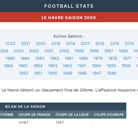
FOOTBALL STATS
LE HAVRE SAISON 2009
Autres Saisons :
3
2022
2021
2020
2019
2018
2017
2016
2015
2014
2004
2003
2002
2001
2000
1999
1998
1997
1996
19
6
1985
1984
1983
1982
1981
1980
1979
1978
1977
1966
1965
1964
1963
1962
1961
1960
1959
1958
1952
1951
1950
1949
1948
1947
1946
, Le Havre obtient un classement final de 20ème. L'affluence moyenne 
BILAN DE LA SAISON
OYENNE
COUPE DE FRANCE
COUPE DE LA LIGUE
COUPE D'EUROPE
1/16 f
1/4 f