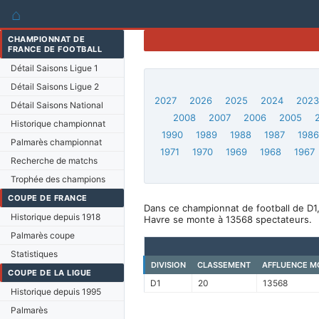
⌂
CHAMPIONNAT DE
FRANCE DE FOOTBALL
Détail Saisons Ligue 1
Détail Saisons Ligue 2
2027
2026
2025
2024
202
Détail Saisons National
2008
2007
2006
2005
Historique championnat
1990
1989
1988
1987
198
Palmarès championnat
1971
1970
1969
1968
1967
Recherche de matchs
Trophée des champions
COUPE DE FRANCE
Dans ce championnat de football de D1
Historique depuis 1918
Havre se monte à 13568 spectateurs.
Palmarès coupe
Statistiques
DIVISION
CLASSEMENT
AFFLUENCE M
COUPE DE LA LIGUE
D1
20
13568
Historique depuis 1995
Palmarès