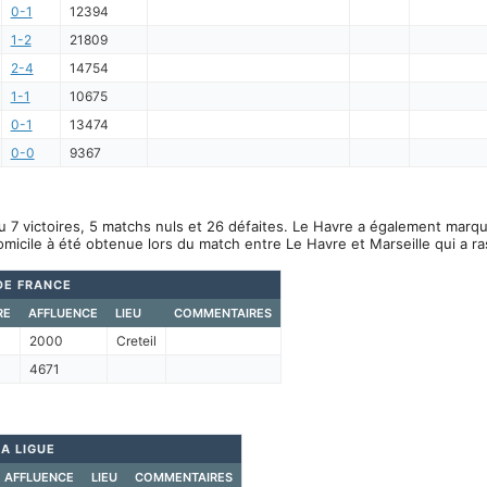
0-1
12394
1-2
21809
2-4
14754
1-1
10675
0-1
13474
0-0
9367
u 7 victoires, 5 matchs nuls et 26 défaites. Le Havre a également marqu
omicile à été obtenue lors du match entre Le Havre et Marseille qui a 
DE FRANCE
RE
AFFLUENCE
LIEU
COMMENTAIRES
2000
Creteil
4671
A LIGUE
AFFLUENCE
LIEU
COMMENTAIRES