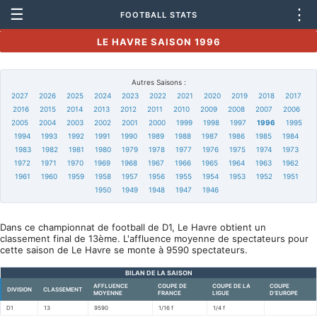
☰
⋮
FOOTBALL STATS
LE HAVRE SAISON 1996
Autres Saisons :
2027
2026
2025
2024
2023
2022
2021
2020
2019
2018
2017
2016
2015
2014
2013
2012
2011
2010
2009
2008
2007
2006
2005
2004
2003
2002
2001
2000
1999
1998
1997
1996
1995
1994
1993
1992
1991
1990
1989
1988
1987
1986
1985
1984
1983
1982
1981
1980
1979
1978
1977
1976
1975
1974
1973
1972
1971
1970
1969
1968
1967
1966
1965
1964
1963
1962
1961
1960
1959
1958
1957
1956
1955
1954
1953
1952
1951
1950
1949
1948
1947
1946
Dans ce championnat de football de D1, Le Havre obtient un
classement final de 13ème. L'affluence moyenne de spectateurs pour
cette saison de Le Havre se monte à 9590 spectateurs.
BILAN DE LA SAISON
AFFLUENCE
COUPE DE
COUPE DE LA
COUPE
DIVISION
CLASSEMENT
MOYENNE
FRANCE
LIGUE
D'EUROPE
D1
13
9590
1/16 f
1/4 f