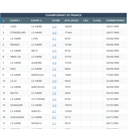
CHAMPIONNAT DE FRANCE
J.
EQUIPE 1
EQUIPE 2
SCORE
AFFLUENCE
LIEU
CLASS.
COMMENTAIRES
1
LENS
LE HAVRE
2-0
26050
19/07/1995
2
STRASBOURG
LE HAVRE
3-0
17444
26/07/1995
3
LE HAVRE
LYON
2-1
9219
05/08/1995
4
RENNES
LE HAVRE
1-0
12196
09/08/1995
5
LE HAVRE
METZ
0-0
9754
19/08/1995
6
PARIS-SG
LE HAVRE
2-0
31315
26/08/1995
7
LE HAVRE
AUXERRE
0-4
10155
29/08/1995
8
NICE
LE HAVRE
1-2
6000
09/09/1995
9
LE HAVRE
BORDEAUX
1-0
10961
17/09/1995
10
LILLE
LE HAVRE
2-0
5643
22/09/1995
11
LE HAVRE
MARTIGUES
1-0
7879
30/09/1995
12
BASTIA
LE HAVRE
1-0
3280
04/10/1995
13
LE HAVRE
ST-ETIENNE
2-2
8793
15/10/1995
14
GUINGAMP
LE HAVRE
2-2
10076
21/10/1995
15
LE HAVRE
NANTES
0-1
12654
27/10/1995
16
GUEUGNON
LE HAVRE
0-1
5773
04/11/1995
17
LE HAVRE
MONACO
2-1
9070
08/11/1995