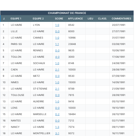
CHAMPIONNAT DE FRANCE
J.
EQUIPE 1
EQUIPE 2
SCORE
AFFLUENCE
LIEU
CLASS.
COMMENTAIRES
1
LE HAVRE
LYON
1-0
8542
20/07/1991
2
LILLE
LE HAVRE
0-0
6000
27/07/1991
3
LE HAVRE
CANNES
1-0
10996
31/07/1991
4
PARIS-SG
LE HAVRE
1-1
23848
03/08/1991
5
LE HAVRE
RENNES
0-0
9635
10/08/1991
6
TOULON
LE HAVRE
4-0
3000
17/08/1991
7
LE HAVRE
SOCHAUX
1-0
8148
24/08/1991
8
CAEN
LE HAVRE
2-1
10000
28/08/1991
9
LE HAVRE
METZ
0-0
9530
07/09/1991
10
NIMES
LE HAVRE
1-0
15000
14/09/1991
11
LE HAVRE
ST-ETIENNE
2-1
9789
21/09/1991
12
TOULOUSE
LE HAVRE
0-0
7615
28/09/1991
13
LE HAVRE
AUXERRE
1-0
9416
05/10/1991
14
LENS
LE HAVRE
0-0
10000
19/10/1991
15
LE HAVRE
MARSEILLE
0-2
18484
26/10/1991
16
NANTES
LE HAVRE
0-0
7212
02/11/1991
17
NANCY
LE HAVRE
1-3
7074
09/11/1991
18
LE HAVRE
MONTPELLIER
3-1
9372
16/11/1991