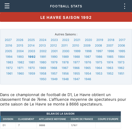
☰
⋮
FOOTBALL STATS
LE HAVRE SAISON 1992
Autres Saisons :
2027
2026
2025
2024
2023
2022
2021
2020
2019
2018
2017
2016
2015
2014
2013
2012
2011
2010
2009
2008
2007
2006
2005
2004
2003
2002
2001
2000
1999
1998
1997
1996
1995
1994
1993
1992
1991
1990
1989
1988
1987
1986
1985
1984
1983
1982
1981
1980
1979
1978
1977
1976
1975
1974
1973
1972
1971
1970
1969
1968
1967
1966
1965
1964
1963
1962
1961
1960
1959
1958
1957
1956
1955
1954
1953
1952
1951
1950
1949
1948
1947
1946
Dans ce championnat de football de D1, Le Havre obtient un
classement final de 7ème. L'affluence moyenne de spectateurs pour
cette saison de Le Havre se monte à 8666 spectateurs.
BILAN DE LA SAISON
DIVISION
CLASSEMENT
AFFLUENCE MOYENNE
COUPE DE FRANCE
COUPE D'EUROPE
D1
7
8666
1/16 f