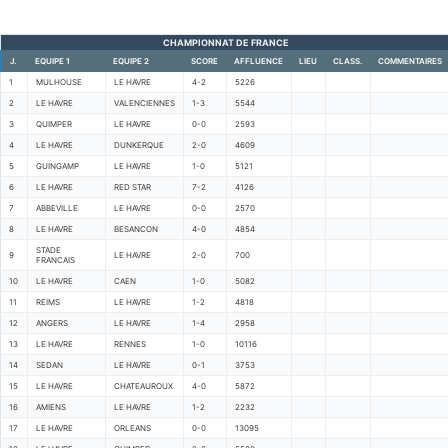
CHAMPIONNAT DE FRANCE
J.
EQUIPE 1
EQUIPE 2
SCORE
AFFLUENCE
LIEU
CLASS.
COMMENTAIRES
1
MULHOUSE
LE HAVRE
4-2
5226
2
LE HAVRE
VALENCIENNES
1-3
5544
3
QUIMPER
LE HAVRE
0-0
2593
4
LE HAVRE
DUNKERQUE
2-0
4609
5
GUINGAMP
LE HAVRE
1-0
5121
6
LE HAVRE
RED STAR
7-2
4126
7
ABBEVILLE
LE HAVRE
0-0
2570
8
LE HAVRE
BESANCON
4-0
4854
STADE
9
LE HAVRE
2-0
700
FRANCAIS
10
LE HAVRE
CAEN
1-0
5082
11
REIMS
LE HAVRE
1-2
4818
12
ANGERS
LE HAVRE
1-4
2958
13
LE HAVRE
RENNES
1-0
10116
14
SEDAN
LE HAVRE
0-1
3753
15
LE HAVRE
CHATEAUROUX
4-0
5872
16
AMIENS
LE HAVRE
1-2
2232
17
LE HAVRE
ORLEANS
0-0
13095