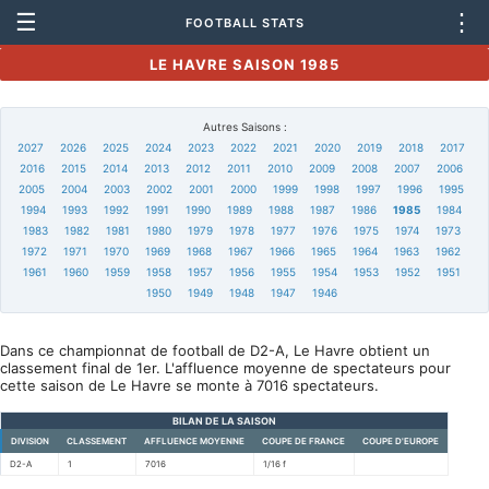
☰
⋮
FOOTBALL STATS
LE HAVRE SAISON 1985
Autres Saisons :
2027
2026
2025
2024
2023
2022
2021
2020
2019
2018
2017
2016
2015
2014
2013
2012
2011
2010
2009
2008
2007
2006
2005
2004
2003
2002
2001
2000
1999
1998
1997
1996
1995
1994
1993
1992
1991
1990
1989
1988
1987
1986
1985
1984
1983
1982
1981
1980
1979
1978
1977
1976
1975
1974
1973
1972
1971
1970
1969
1968
1967
1966
1965
1964
1963
1962
1961
1960
1959
1958
1957
1956
1955
1954
1953
1952
1951
1950
1949
1948
1947
1946
Dans ce championnat de football de D2-A, Le Havre obtient un
classement final de 1er. L'affluence moyenne de spectateurs pour
cette saison de Le Havre se monte à 7016 spectateurs.
BILAN DE LA SAISON
DIVISION
CLASSEMENT
AFFLUENCE MOYENNE
COUPE DE FRANCE
COUPE D'EUROPE
D2-A
1
7016
1/16 f