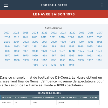
☰
⋮
FOOTBALL STATS
LE HAVRE SAISON 1976
Autres Saisons :
2027
2026
2025
2024
2023
2022
2021
2020
2019
2018
2017
2016
2015
2014
2013
2012
2011
2010
2009
2008
2007
2006
2005
2004
2003
2002
2001
2000
1999
1998
1997
1996
1995
1994
1993
1992
1991
1990
1989
1988
1987
1986
1985
1984
1983
1982
1981
1980
1979
1978
1977
1976
1975
1974
1973
1972
1971
1970
1969
1968
1967
1966
1965
1964
1963
1962
1961
1960
1959
1958
1957
1956
1955
1954
1953
1952
1951
1950
1949
1948
1947
1946
Dans ce championnat de football de D3-Ouest, Le Havre obtient un
classement final de 9ème. L'affluence moyenne de spectateurs pour
cette saison de Le Havre se monte à 1696 spectateurs.
BILAN DE LA SAISON
DIVISION
CLASSEMENT
AFFLUENCE MOYENNE
COUPE DE FRANCE
COUPE D'EUROPE
D3-Ouest
9
1696
prelim