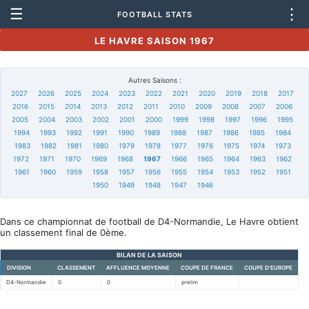
☰
⋮
FOOTBALL STATS
LE HAVRE SAISON 1967
Autres Saisons :
2027
2026
2025
2024
2023
2022
2021
2020
2019
2018
2017
2016
2015
2014
2013
2012
2011
2010
2009
2008
2007
2006
2005
2004
2003
2002
2001
2000
1999
1998
1997
1996
1995
1994
1993
1992
1991
1990
1989
1988
1987
1986
1985
1984
1983
1982
1981
1980
1979
1978
1977
1976
1975
1974
1973
1972
1971
1970
1969
1968
1967
1966
1965
1964
1963
1962
1961
1960
1959
1958
1957
1956
1955
1954
1953
1952
1951
1950
1949
1948
1947
1946
Dans ce championnat de football de D4-Normandie, Le Havre obtient
un classement final de 0ème.
BILAN DE LA SAISON
DIVISION
CLASSEMENT
AFFLUENCE MOYENNE
COUPE DE FRANCE
COUPE D'EUROPE
D4-Normandie
0
0
prelim