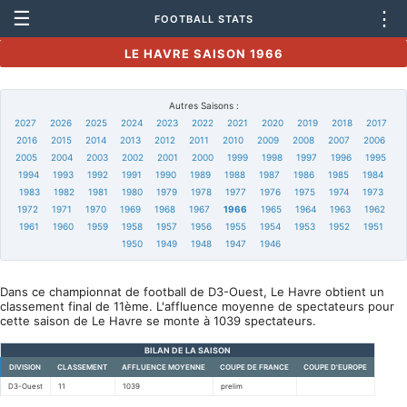
☰
⋮
FOOTBALL STATS
LE HAVRE SAISON 1966
Autres Saisons :
2027
2026
2025
2024
2023
2022
2021
2020
2019
2018
2017
2016
2015
2014
2013
2012
2011
2010
2009
2008
2007
2006
2005
2004
2003
2002
2001
2000
1999
1998
1997
1996
1995
1994
1993
1992
1991
1990
1989
1988
1987
1986
1985
1984
1983
1982
1981
1980
1979
1978
1977
1976
1975
1974
1973
1972
1971
1970
1969
1968
1967
1966
1965
1964
1963
1962
1961
1960
1959
1958
1957
1956
1955
1954
1953
1952
1951
1950
1949
1948
1947
1946
Dans ce championnat de football de D3-Ouest, Le Havre obtient un
classement final de 11ème. L'affluence moyenne de spectateurs pour
cette saison de Le Havre se monte à 1039 spectateurs.
BILAN DE LA SAISON
DIVISION
CLASSEMENT
AFFLUENCE MOYENNE
COUPE DE FRANCE
COUPE D'EUROPE
D3-Ouest
11
1039
prelim