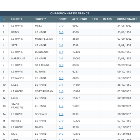
CHAMPIONNAT DE FRANCE
J.
EQUIPE 1
EQUIPE 2
SCORE
AFFLUENCE
LIEU
CLASS.
COMMENTAIRES
1
LE HAVRE
METZ
3-0
9912
24/08/1952
2
REIMS
LE HAVRE
5-0
8339
31/08/1952
3
LE HAVRE
MONTPELLIER
1-1
8830
07/09/1952
4
SETE
LE HAVRE
3-1
5518
18/09/1952
5
LE HAVRE
BORDEAUX
3-1
12430
14/09/1952
6
MARSEILLE
LE HAVRE
3-1
20065
21/09/1952
7
LE HAVRE
ST-ETIENNE
3-0
8336
28/09/1952
8
LE HAVRE
RC PARIS
4-1
6267
09/10/1952
9
FC NANCY
LE HAVRE
0-3
6685
12/10/1952
10
LILLE
LE HAVRE
3-1
14410
26/10/1952
11
LE HAVRE
CORT ROUBAIX
2-0
10886
02/11/1952
12
LENS
LE HAVRE
2-0
14377
09/11/1952
STADE
13
LE HAVRE
2-2
16891
23/11/1952
FRANCAIS
14
LE HAVRE
SOCHAUX
2-2
9218
30/11/1952
15
RENNES
LE HAVRE
2-0
10220
07/12/1952
16
LE HAVRE
NIMES
1-1
9780
14/12/1952
17
NICE
LE HAVRE
0-2
10875
21/12/1952