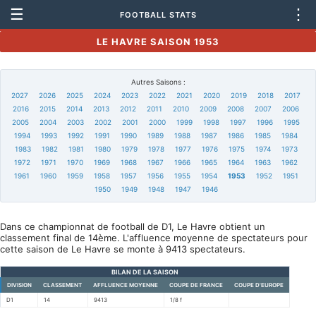
☰
⋮
FOOTBALL STATS
LE HAVRE SAISON 1953
Autres Saisons :
2027
2026
2025
2024
2023
2022
2021
2020
2019
2018
2017
2016
2015
2014
2013
2012
2011
2010
2009
2008
2007
2006
2005
2004
2003
2002
2001
2000
1999
1998
1997
1996
1995
1994
1993
1992
1991
1990
1989
1988
1987
1986
1985
1984
1983
1982
1981
1980
1979
1978
1977
1976
1975
1974
1973
1972
1971
1970
1969
1968
1967
1966
1965
1964
1963
1962
1961
1960
1959
1958
1957
1956
1955
1954
1953
1952
1951
1950
1949
1948
1947
1946
Dans ce championnat de football de D1, Le Havre obtient un
classement final de 14ème. L'affluence moyenne de spectateurs pour
cette saison de Le Havre se monte à 9413 spectateurs.
BILAN DE LA SAISON
DIVISION
CLASSEMENT
AFFLUENCE MOYENNE
COUPE DE FRANCE
COUPE D'EUROPE
D1
14
9413
1/8 f