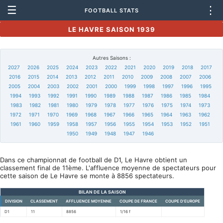
☰
⋮
FOOTBALL STATS
LE HAVRE SAISON 1939
Autres Saisons :
2027
2026
2025
2024
2023
2022
2021
2020
2019
2018
2017
2016
2015
2014
2013
2012
2011
2010
2009
2008
2007
2006
2005
2004
2003
2002
2001
2000
1999
1998
1997
1996
1995
1994
1993
1992
1991
1990
1989
1988
1987
1986
1985
1984
1983
1982
1981
1980
1979
1978
1977
1976
1975
1974
1973
1972
1971
1970
1969
1968
1967
1966
1965
1964
1963
1962
1961
1960
1959
1958
1957
1956
1955
1954
1953
1952
1951
1950
1949
1948
1947
1946
Dans ce championnat de football de D1, Le Havre obtient un
classement final de 11ème. L'affluence moyenne de spectateurs pour
cette saison de Le Havre se monte à 8856 spectateurs.
BILAN DE LA SAISON
DIVISION
CLASSEMENT
AFFLUENCE MOYENNE
COUPE DE FRANCE
COUPE D'EUROPE
D1
11
8856
1/16 f