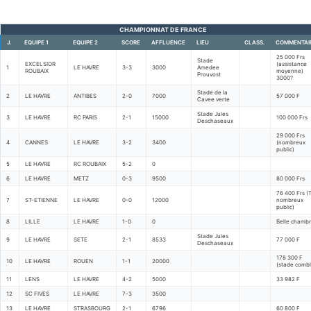
CHAMPIONNAT DE FRANCE
J.
EQUIPE 1
EQUIPE 2
SCORE
AFFLUENCE
LIEU
CLASS.
COMMENTAI
25 000 Frs
Stade
EXCELSIOR
(assistance
1
LE HAVRE
3-3
3000
Amedee
ROUBAIX
moyenne)
Prouvost
3000?
Stade de la
2
LE HAVRE
ANTIBES
2-0
7000
57 000 F
Cavee verte
Stade Jules
3
LE HAVRE
RC PARIS
2-1
15000
100 000 Frs
Deschaseaux
29 000 Frs
4
CANNES
LE HAVRE
3-2
3400
(nombreux
public)
5
LE HAVRE
RC ROUBAIX
5-2
0
6
LE HAVRE
METZ
0-3
9500
80 000 Frs
76 400 Frs (
7
ST-ETIENNE
LE HAVRE
0-0
12000
nombreux
public)
8
LILLE
LE HAVRE
1-0
0
Belle chamb
Stade Jules
9
LE HAVRE
SETE
2-1
8533
77 000 F
Deschaseaux
178 300 F
10
LE HAVRE
ROUEN
1-1
20000
(stade combl
11
LENS
LE HAVRE
4-2
5000
33 982 F
12
SC FIVES
LE HAVRE
7-3
3500
13
LE HAVRE
STRASBOURG
2-1
6796
60 800 F