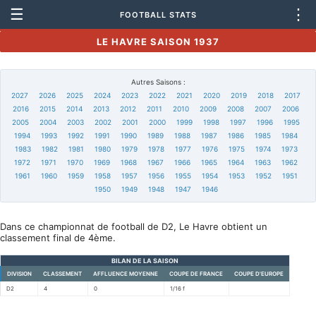
☰
⋮
FOOTBALL STATS
LE HAVRE SAISON 1937
Autres Saisons :
2027
2026
2025
2024
2023
2022
2021
2020
2019
2018
2017
2016
2015
2014
2013
2012
2011
2010
2009
2008
2007
2006
2005
2004
2003
2002
2001
2000
1999
1998
1997
1996
1995
1994
1993
1992
1991
1990
1989
1988
1987
1986
1985
1984
1983
1982
1981
1980
1979
1978
1977
1976
1975
1974
1973
1972
1971
1970
1969
1968
1967
1966
1965
1964
1963
1962
1961
1960
1959
1958
1957
1956
1955
1954
1953
1952
1951
1950
1949
1948
1947
1946
Dans ce championnat de football de D2, Le Havre obtient un
classement final de 4ème.
BILAN DE LA SAISON
DIVISION
CLASSEMENT
AFFLUENCE MOYENNE
COUPE DE FRANCE
COUPE D'EUROPE
D2
4
0
1/16 f