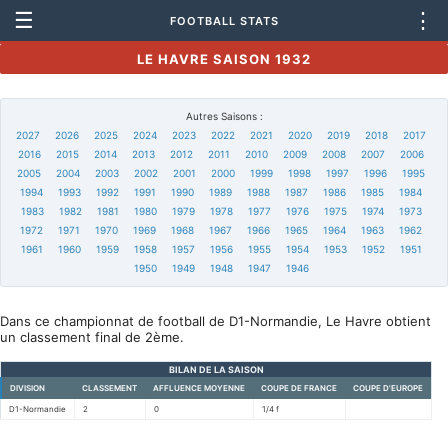
☰
⋮
FOOTBALL STATS
LE HAVRE SAISON 1932
Autres Saisons :
2027
2026
2025
2024
2023
2022
2021
2020
2019
2018
2017
2016
2015
2014
2013
2012
2011
2010
2009
2008
2007
2006
2005
2004
2003
2002
2001
2000
1999
1998
1997
1996
1995
1994
1993
1992
1991
1990
1989
1988
1987
1986
1985
1984
1983
1982
1981
1980
1979
1978
1977
1976
1975
1974
1973
1972
1971
1970
1969
1968
1967
1966
1965
1964
1963
1962
1961
1960
1959
1958
1957
1956
1955
1954
1953
1952
1951
1950
1949
1948
1947
1946
Dans ce championnat de football de D1-Normandie, Le Havre obtient
un classement final de 2ème.
BILAN DE LA SAISON
DIVISION
CLASSEMENT
AFFLUENCE MOYENNE
COUPE DE FRANCE
COUPE D'EUROPE
D1-Normandie
2
0
1/4 f