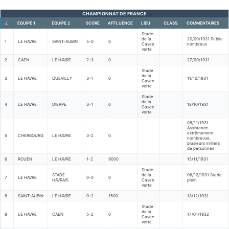
CHAMPIONNAT DE FRANCE
J.
EQUIPE 1
EQUIPE 2
SCORE
AFFLUENCE
LIEU
CLASS.
COMMENTAIRES
Stade
de la
20/09/1931 Public
1
LE HAVRE
SAINT-AUBIN
5-0
0
Cavee
nombreux
verte
2
CAEN
LE HAVRE
2-3
0
27/09/1931
Stade
de la
3
LE HAVRE
QUEVILLY
3-1
0
11/10/1931
Cavee
verte
Stade
de la
4
LE HAVRE
DIEPPE
3-1
0
18/10/1931
Cavee
verte
08/11/1931
Assistance
extrêmement
5
CHERBOURG
LE HAVRE
3-2
0
nombreuse,
plusieurs milliers
de personnes
6
ROUEN
LE HAVRE
1-2
9000
15/11/1931
Stade
STADE
de la
06/12/1931 Stade
7
LE HAVRE
0-0
0
HAVRAIS
Cavee
plein
verte
8
SAINT-AUBIN
LE HAVRE
0-2
1500
13/12/1931
Stade
de la
9
LE HAVRE
CAEN
5-2
0
17/01/1932
Cavee
verte