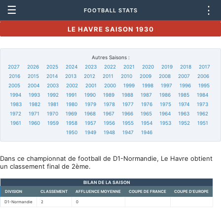
☰
⋮
FOOTBALL STATS
LE HAVRE SAISON 1930
Autres Saisons :
2027
2026
2025
2024
2023
2022
2021
2020
2019
2018
2017
2016
2015
2014
2013
2012
2011
2010
2009
2008
2007
2006
2005
2004
2003
2002
2001
2000
1999
1998
1997
1996
1995
1994
1993
1992
1991
1990
1989
1988
1987
1986
1985
1984
1983
1982
1981
1980
1979
1978
1977
1976
1975
1974
1973
1972
1971
1970
1969
1968
1967
1966
1965
1964
1963
1962
1961
1960
1959
1958
1957
1956
1955
1954
1953
1952
1951
1950
1949
1948
1947
1946
Dans ce championnat de football de D1-Normandie, Le Havre obtient
un classement final de 2ème.
BILAN DE LA SAISON
DIVISION
CLASSEMENT
AFFLUENCE MOYENNE
COUPE DE FRANCE
COUPE D'EUROPE
D1-Normandie
2
0