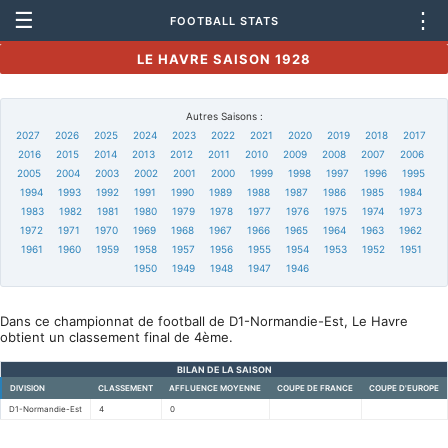
☰
⋮
FOOTBALL STATS
LE HAVRE SAISON 1928
Autres Saisons :
2027
2026
2025
2024
2023
2022
2021
2020
2019
2018
2017
2016
2015
2014
2013
2012
2011
2010
2009
2008
2007
2006
2005
2004
2003
2002
2001
2000
1999
1998
1997
1996
1995
1994
1993
1992
1991
1990
1989
1988
1987
1986
1985
1984
1983
1982
1981
1980
1979
1978
1977
1976
1975
1974
1973
1972
1971
1970
1969
1968
1967
1966
1965
1964
1963
1962
1961
1960
1959
1958
1957
1956
1955
1954
1953
1952
1951
1950
1949
1948
1947
1946
Dans ce championnat de football de D1-Normandie-Est, Le Havre
obtient un classement final de 4ème.
BILAN DE LA SAISON
DIVISION
CLASSEMENT
AFFLUENCE MOYENNE
COUPE DE FRANCE
COUPE D'EUROPE
D1-Normandie-Est
4
0