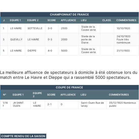
CHAMPIONNAT DE FRANCE
J.
EQUIPE 1
EQUIPE 2
SCORE
AFFLUENCE
LIEU
CLASS.
COMMENTAIRES
Stade de la
1
LE HAVRE
SOTTEVILLE
3-0
2500
10/10/1920
Cavee verte
Stade de la
24/10/1920
3
QUEVILLY
LE HAVRE
0-3
2000
porte de
Foule très
Diane
nombreuse
Stade de la
5
LE HAVRE
DIEPPE
4-0
5000
21/11/1920
Cavee verte
La meilleure affluence de spectateurs à domicile à été obtenue lors du
match entre Le Havre et Dieppe qui a rassemblé 5000 spectateurs.
COUPE DE FRANCE
EQUIPE
N°
EQUIPE 1
SCORE
AFFLUENCE
LIEU
COMMENTAIRES
2
1/16
JA SAINT
LE
Saint-Ouen Rue de
05/12/1920 Nombreux
2-1
0
f
OUEN
HAVRE
landy
public
COMPTE RENDU DE LA SAISON