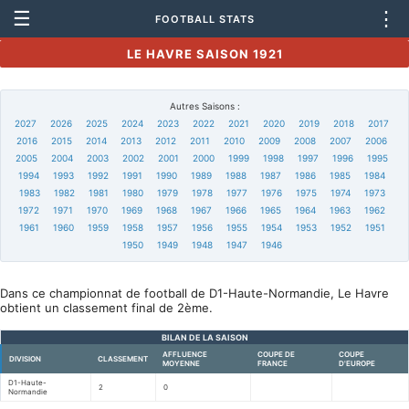
☰
⋮
FOOTBALL STATS
LE HAVRE SAISON 1921
Autres Saisons :
2027
2026
2025
2024
2023
2022
2021
2020
2019
2018
2017
2016
2015
2014
2013
2012
2011
2010
2009
2008
2007
2006
2005
2004
2003
2002
2001
2000
1999
1998
1997
1996
1995
1994
1993
1992
1991
1990
1989
1988
1987
1986
1985
1984
1983
1982
1981
1980
1979
1978
1977
1976
1975
1974
1973
1972
1971
1970
1969
1968
1967
1966
1965
1964
1963
1962
1961
1960
1959
1958
1957
1956
1955
1954
1953
1952
1951
1950
1949
1948
1947
1946
Dans ce championnat de football de D1-Haute-Normandie, Le Havre
obtient un classement final de 2ème.
BILAN DE LA SAISON
AFFLUENCE
COUPE DE
COUPE
DIVISION
CLASSEMENT
MOYENNE
FRANCE
D'EUROPE
D1-Haute-
2
0
Normandie