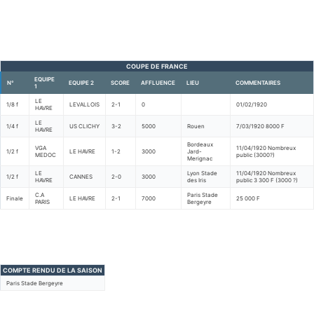
COUPE DE FRANCE
EQUIPE
N°
EQUIPE 2
SCORE
AFFLUENCE
LIEU
COMMENTAIRES
1
LE
1/8 f
LEVALLOIS
2-1
0
01/02/1920
HAVRE
LE
1/4 f
US CLICHY
3-2
5000
Rouen
7/03/1920 8000 F
HAVRE
Bordeaux
VGA
11/04/1920 Nombreux
1/2 f
LE HAVRE
1-2
3000
Jard-
MEDOC
public (3000?)
Merignac
LE
Lyon Stade
11/04/1920 Nombreux
1/2 f
CANNES
2-0
3000
HAVRE
des Iris
public 3 300 F (3000 ?)
C.A
Paris Stade
Finale
LE HAVRE
2-1
7000
25 000 F
PARIS
Bergeyre
COMPTE RENDU DE LA SAISON
Paris Stade Bergeyre