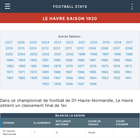
☰
⋮
FOOTBALL STATS
LE HAVRE SAISON 1920
Autres Saisons :
2027
2026
2025
2024
2023
2022
2021
2020
2019
2018
2017
2016
2015
2014
2013
2012
2011
2010
2009
2008
2007
2006
2005
2004
2003
2002
2001
2000
1999
1998
1997
1996
1995
1994
1993
1992
1991
1990
1989
1988
1987
1986
1985
1984
1983
1982
1981
1980
1979
1978
1977
1976
1975
1974
1973
1972
1971
1970
1969
1968
1967
1966
1965
1964
1963
1962
1961
1960
1959
1958
1957
1956
1955
1954
1953
1952
1951
1950
1949
1948
1947
1946
Dans ce championnat de football de D1-Haute-Normandie, Le Havre
obtient un classement final de 1er.
BILAN DE LA SAISON
AFFLUENCE
COUPE DE
COUPE
DIVISION
CLASSEMENT
MOYENNE
FRANCE
D'EUROPE
D1-Haute-
1
0
finale
Normandie