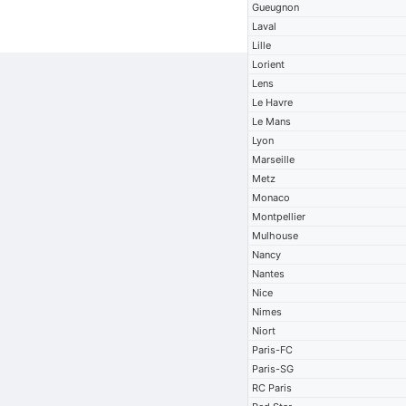
Gueugnon
Laval
Lille
Lorient
Lens
Le Havre
Le Mans
Lyon
Marseille
Metz
Monaco
Montpellier
Mulhouse
Nancy
Nantes
Nice
Nimes
Niort
Paris-FC
Paris-SG
RC Paris