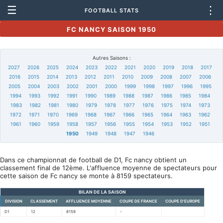
☰
⋮
FOOTBALL STATS
FC NANCY SAISON 1950
Autres Saisons :
2027
2026
2025
2024
2023
2022
2021
2020
2019
2018
2017
2016
2015
2014
2013
2012
2011
2010
2009
2008
2007
2006
2005
2004
2003
2002
2001
2000
1999
1998
1997
1996
1995
1994
1993
1992
1991
1990
1989
1988
1987
1986
1985
1984
1983
1982
1981
1980
1979
1978
1977
1976
1975
1974
1973
1972
1971
1970
1969
1968
1967
1966
1965
1964
1963
1962
1961
1960
1959
1958
1957
1956
1955
1954
1953
1952
1951
1950
1949
1948
1947
1946
Dans ce championnat de football de D1, Fc nancy obtient un
classement final de 12ème. L'affluence moyenne de spectateurs pour
cette saison de Fc nancy se monte à 8159 spectateurs.
BILAN DE LA SAISON
DIVISION
CLASSEMENT
AFFLUENCE MOYENNE
COUPE DE FRANCE
COUPE D'EUROPE
D1
12
8159
-