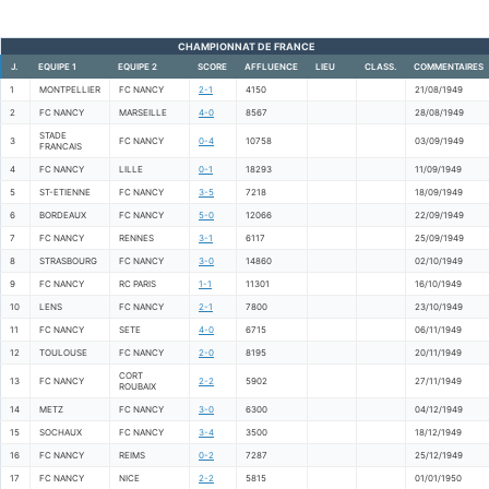
CHAMPIONNAT DE FRANCE
J.
EQUIPE 1
EQUIPE 2
SCORE
AFFLUENCE
LIEU
CLASS.
COMMENTAIRES
1
MONTPELLIER
FC NANCY
2-1
4150
21/08/1949
2
FC NANCY
MARSEILLE
4-0
8567
28/08/1949
STADE
3
FC NANCY
0-4
10758
03/09/1949
FRANCAIS
4
FC NANCY
LILLE
0-1
18293
11/09/1949
5
ST-ETIENNE
FC NANCY
3-5
7218
18/09/1949
6
BORDEAUX
FC NANCY
5-0
12066
22/09/1949
7
FC NANCY
RENNES
3-1
6117
25/09/1949
8
STRASBOURG
FC NANCY
3-0
14860
02/10/1949
9
FC NANCY
RC PARIS
1-1
11301
16/10/1949
10
LENS
FC NANCY
2-1
7800
23/10/1949
11
FC NANCY
SETE
4-0
6715
06/11/1949
12
TOULOUSE
FC NANCY
2-0
8195
20/11/1949
CORT
13
FC NANCY
2-2
5902
27/11/1949
ROUBAIX
14
METZ
FC NANCY
3-0
6300
04/12/1949
15
SOCHAUX
FC NANCY
3-4
3500
18/12/1949
16
FC NANCY
REIMS
0-2
7287
25/12/1949
17
FC NANCY
NICE
2-2
5815
01/01/1950