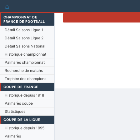
⌂
CHAMPIONNAT DE
FRANCE DE FOOTBALL
Détail Saisons Ligue 1
Détail Saisons Ligue 2
Détail Saisons National
Historique championnat
Palmarès championnat
Recherche de matchs
Trophée des champions
COUPE DE FRANCE
Historique depuis 1918
Palmarès coupe
Statistiques
COUPE DE LA LIGUE
Historique depuis 1995
Palmarès