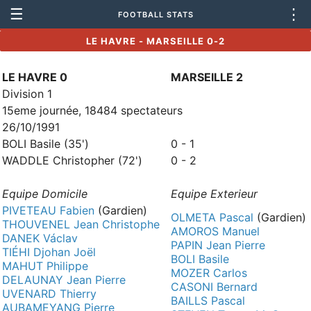
☰
⋮
FOOTBALL STATS
LE HAVRE - MARSEILLE 0-2
LE HAVRE 0
MARSEILLE 2
Division 1
15eme journée, 18484 spectateurs
26/10/1991
BOLI Basile (35')
0 - 1
WADDLE Christopher (72')
0 - 2
Equipe Domicile
Equipe Exterieur
PIVETEAU Fabien
(Gardien)
OLMETA Pascal
(Gardien)
THOUVENEL Jean Christophe
AMOROS Manuel
DANEK Václav
PAPIN Jean Pierre
TIÉHI Djohan Joël
BOLI Basile
MAHUT Philippe
MOZER Carlos
DELAUNAY Jean Pierre
CASONI Bernard
UVENARD Thierry
BAILLS Pascal
AUBAMEYANG Pierre